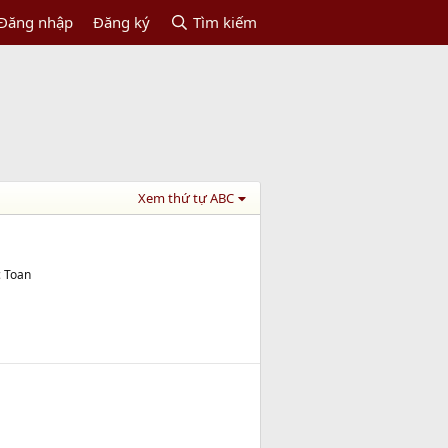
Đăng nhập
Đăng ký
Tìm kiếm
Xem thứ tự ABC
c Toan