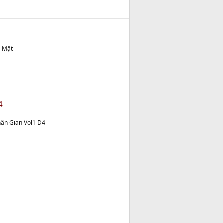
ó Mặt
4
ân Gian Vol1 D4
1