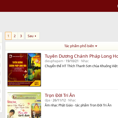
1
2
3
Sau
Tác phẩm phổ biến
Tuyên Dương Chánh Pháp Long H
dieuphapam
19/10/21
Nhạc
Chuyển thể HT Thích Thanh Sơn chùa Khuông Việt
Trọn Đời Tri Ân
dpa
26/11/12
Nhạc
Âm nhạc Phật Giáo - tác phẩm Tron Đời Tri Ân