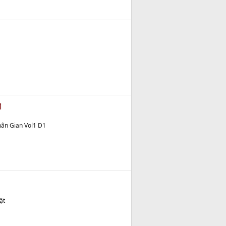
1
ân Gian Vol1 D1
ật