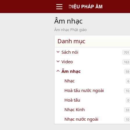
Âm nhạc
Âm nhạc Phật giáo
Danh mục
Sách nói
701
Video
163
Âm nhạc
59
Nhạc
6
Hoà tấu nước ngoài
10
Hoà tấu
0
Nhạc Kinh
33
Nhạc nước ngoài
10