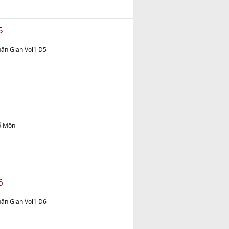
5
ân Gian Vol1 D5
ổ Môn
6
ân Gian Vol1 D6