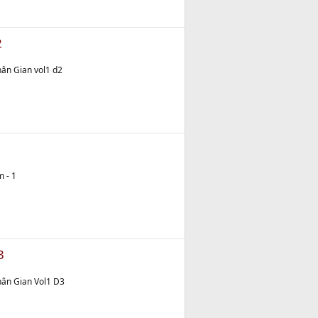
2
ân Gian vol1 d2
 - 1
3
ân Gian Vol1 D3