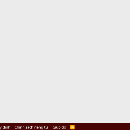
y định
Chính sách riêng tư
Giúp đỡ
R