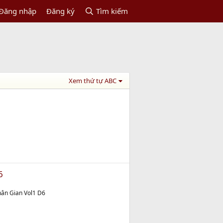
Đăng nhập
Đăng ký
Tìm kiếm
Xem thứ tự ABC
6
ân Gian Vol1 D6