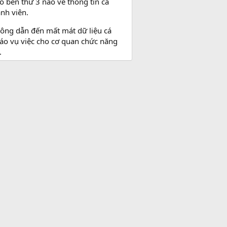
o bên thứ 3 nào về thông tin cá
nh viên.
 công dẫn đến mất mát dữ liệu cá
áo vụ việc cho cơ quan chức năng
.