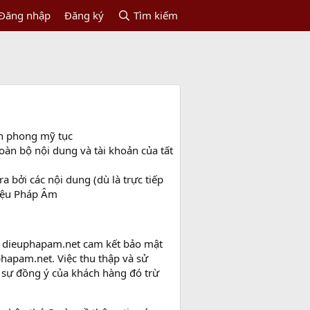
Đăng nhập
Đăng ký
Tìm kiếm
ần phong mỹ tục
oàn bộ nội dung và tài khoản của tất
 bởi các nội dung (dù là trực tiếp
Diệu Pháp Âm
c dieuphapam.net cam kết bảo mật
phapam.net. Việc thu thập và sử
ó sự đồng ý của khách hàng đó trừ