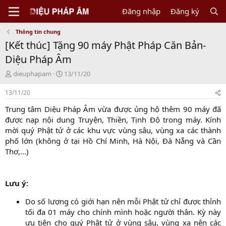
Đăng nhập
Đăng ký
Thông tin chung
[Kết thúc] Tặng 90 máy Phật Pháp Căn Bản-
Diệu Pháp Âm
T
N
dieuphapam
13/11/20
h
g
r
à
13/11/20
e
y
Trung tâm Diệu Pháp Âm vừa được ủng hộ thêm 90 máy đã
a
b
d
ắ
được nạp nội dung Truyện, Thiền, Tịnh Độ trong máy. Kính
s
t
mời quý Phật tử ở các khu vực vùng sâu, vùng xa các thành
t
đ
phố lớn (không ở tại Hồ Chí Minh, Hà Nội, Đà Nẵng và Cần
a
ầ
Thơ,...)
r
u
t
e
r
Lưu ý:
Do số lượng có giới hạn nên mỗi Phật tử chỉ được thỉnh
tối đa 01 máy cho chính mình hoặc người thân. Kỳ này
ưu tiên cho quý Phật tử ở vùng sâu, vùng xa nên các