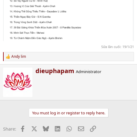
Sửa lần cuối:
19/1/21
Andy lim
R
e
a
W
dieuphapam
Administrator
c
r
t
i
i
t
o
t
n
e
s
n
:
b
You must log in or register to reply here.
y
Facebook
X
Bluesky
LinkedIn
WhatsApp
Email
Link
Share: