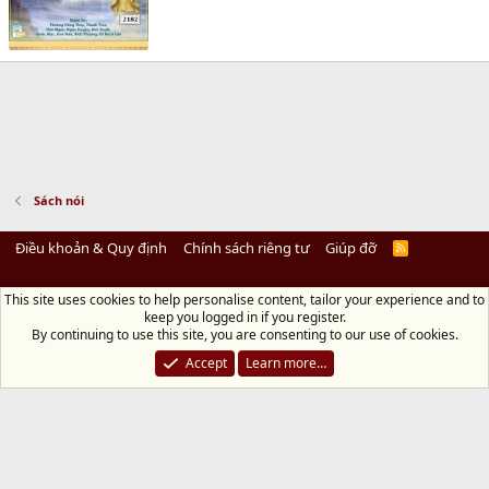
Sách nói
Điều khoản & Quy định
Chính sách riêng tư
Giúp đỡ
R
S
S
This site uses cookies to help personalise content, tailor your experience and to
Diệu Pháp Âm
keep you logged in if you register.
Chùa Diệu Pháp - Số 72/14 Phú Mỹ, Phú Hòa Đông, Củ Chi, TP.HCM
(Xem Bản
By continuing to use this site, you are consenting to our use of cookies.
đồ)
Điện thoại: 028.36208438 | Email:
bientap@dieuphapam.net
Accept
Learn more…
Chủ Nhiệm: Thích Minh Thiền