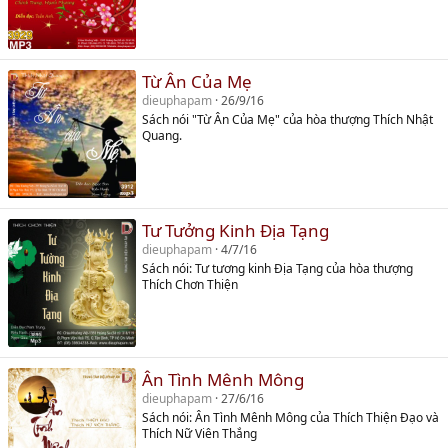
Từ Ân Của Mẹ
dieuphapam
26/9/16
Sách nói "Từ Ân Của Mẹ" của hòa thượng Thích Nhật
Quang.
Tư Tưởng Kinh Địa Tạng
dieuphapam
4/7/16
Sách nói: Tư tương kinh Địa Tạng của hòa thượng
Thích Chơn Thiện
Ân Tình Mênh Mông
dieuphapam
27/6/16
Sách nói: Ân Tình Mênh Mông của Thích Thiện Đạo và
Thích Nữ Viên Thắng