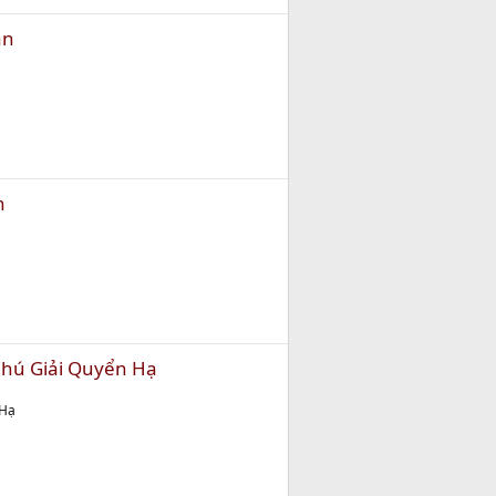
ản
n
Chú Giải Quyển Hạ
 Hạ