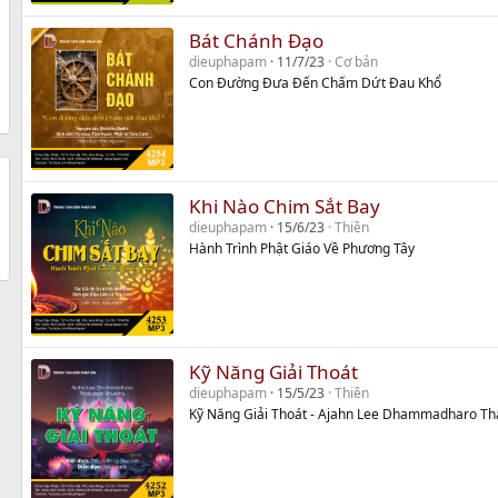
Bát Chánh Đạo
dieuphapam
11/7/23
Cơ bản
Con Đường Đưa Đến Chấm Dứt Đau Khổ
Khi Nào Chim Sắt Bay
dieuphapam
15/6/23
Thiền
Hành Trình Phật Giáo Về Phương Tây
Kỹ Năng Giải Thoát
dieuphapam
15/5/23
Thiền
Kỹ Năng Giải Thoát - Ajahn Lee Dhammadharo Th