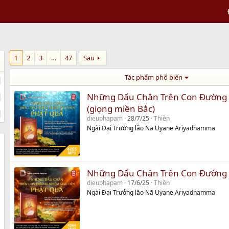
1
2
3
…
47
Sau
Tác phẩm phổ biến
Những Dấu Chân Trên Con Đường
(giọng miền Bắc)
dieuphapam
28/7/25
Thiền
Ngài Đại Trưởng lão Nā Uyane Ariyadhamma
Những Dấu Chân Trên Con Đường
dieuphapam
17/6/25
Thiền
Ngài Đại Trưởng lão Nā Uyane Ariyadhamma