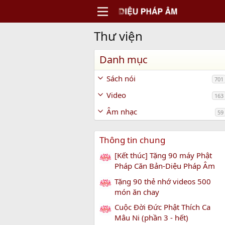
Thư viện
Danh mục
Sách nói
701
Video
163
Âm nhạc
59
Thông tin chung
[Kết thúc] Tặng 90 máy Phật
Pháp Căn Bản-Diệu Pháp Âm
Tặng 90 thẻ nhớ videos 500
món ăn chay
Cuộc Đời Đức Phật Thích Ca
Mâu Ni (phần 3 - hết)