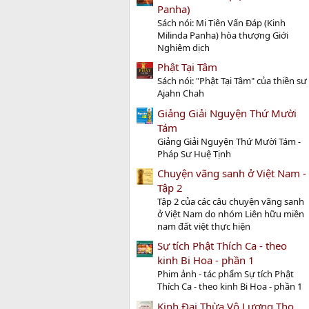
Panha)
Sách nói: Mi Tiên Vấn Ðáp (Kinh
Milinda Panha) hòa thượng Giới
Nghiêm dịch
Phật Tại Tâm
Sách nói: "Phật Tại Tâm" của thiền sư
Ajahn Chah
Giảng Giải Nguyện Thứ Mười
Tám
Giảng Giải Nguyện Thứ Mười Tám -
Pháp Sư Huệ Tịnh
Chuyện vãng sanh ở Việt Nam -
Tập 2
Tập 2 của các câu chuyện vãng sanh
ở Việt Nam do nhóm Liên hữu miền
nam đất việt thực hiện
Sự tích Phật Thích Ca - theo
kinh Bi Hoa - phần 1
Phim ảnh - tác phẩm Sự tích Phật
Thích Ca - theo kinh Bi Hoa - phần 1
Kinh Đại Thừa Vô Lượng Thọ