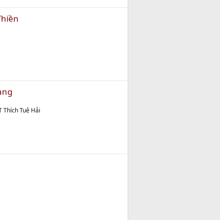
Thiền
ạng
T Thích Tuệ Hải