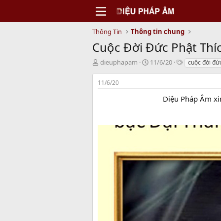
Thông Tin
Thông tin chung
Cuộc Đời Đức Phật Thíc
T
N
T
dieuphapam
11/6/20
cuộc đời đứ
h
g
a
r
à
g
11/6/20
e
y
s
a
b
Diệu Pháp Âm xin
d
ắ
s
t
t
đ
a
ầ
r
u
t
e
r