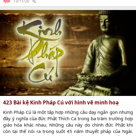
ú
13/11/20
Chay Vol 67 Món Chay Vol 68 Món Chay Vol 69 Món Chay Vol
ý
70 Món Chay Vol 71 Món Chay Vol 72 Món Chay Vol 73 Món
Chay...
423 Bài kệ Kinh Pháp Cú với hình vẽ minh hoạ
Kinh Pháp Cú là một tập hợp những câu dạy ngắn gọn nhưng
đầy ý nghĩa của đức Phật Thích Ca trong ba trăm trường hợp
giáo hóa khác nhau. Những câu này do chính đức Phật khi
còn tại thế nói ra trong suốt 45 năm thuyết pháp của Ngài.