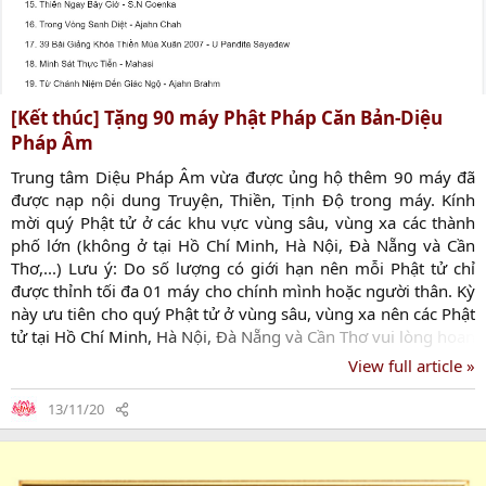
[Kết thúc] Tặng 90 máy Phật Pháp Căn Bản-Diệu
Pháp Âm
Trung tâm Diệu Pháp Âm vừa được ủng hộ thêm 90 máy đã
được nạp nội dung Truyện, Thiền, Tịnh Độ trong máy. Kính
mời quý Phật tử ở các khu vực vùng sâu, vùng xa các thành
phố lớn (không ở tại Hồ Chí Minh, Hà Nội, Đà Nẵng và Cần
Thơ,...) Lưu ý: Do số lượng có giới hạn nên mỗi Phật tử chỉ
được thỉnh tối đa 01 máy cho chính mình hoặc người thân. Kỳ
này ưu tiên cho quý Phật tử ở vùng sâu, vùng xa nên các Phật
tử tại Hồ Chí Minh, Hà Nội, Đà Nẵng và Cần Thơ vui lòng hoan
hỷ không đăng ký, để suất dành cho các Phật tử ở nơi xa xôi.
View full article »
Máy sẽ được Trung tâm Diệu Pháp Âm gửi đến tận nơi cho
người đăng ký sau khi chương trình đăng ký kết thúc. Trung
13/11/20
tâm chỉ nhận gửi đến quý Phật tử sinh sống ở Việt Nam. Đăng
ký nhận máy nghe pháp tại đây ☜ Nội...