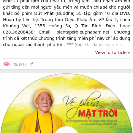
Nhờ sự phát tâm của Phật tử, Trung tâm Diệu Pháp Âm xin
gửi tặng đến mọi người yêu mến và muốn chia sẻ cho người
khác bộ phim Đức Phật (Buddha) 55 tập, gồm 10 đĩa DVD.
Hoan hỷ liên hệ: Trung tâm Diệu Pháp Âm VP lầu 2, chùa
Khuông Việt, 1355 Hoàng Sa, Q Tân Bình. Điện thoại:
028.36208438; Email:
bientap@dieuphapam.net
Chương
trình đã kết thúc Chương trình tặng miễn phí này chỉ áp dụng
cho ngoài các thành phố lớn. *** Sau khi đăng ký, quí vị có
thể chờ hơi lâu một chút, vì mỗi tháng Trung tâm tổng hợp và
View full article »
gửi bưu điện 1 lần, rất mong thông cảm.*** Quí Phật tử tại
TP.HCM có USB, HDD, Thẻ nhớ, có thể mang đến Trung tâm
19/8/17
Diệu Pháp Âm để chép.