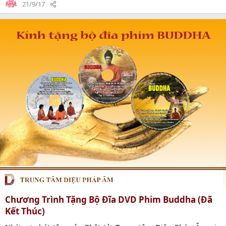
Trang, Hoài Thương, Vũ Thu, Linh Phương, Kim Anh, Hoàng
21/9/17
Sơn, Bình Nguyên, Ái Phương, Ngọc Quyên, Anh Tuấn. Quý
Phật tử có nhu cầu tải về toàn bộ các tập phim và các nhãn
đĩa...
Chương Trình Tặng Bộ Đĩa DVD Phim Buddha (Đã
Kết Thúc)