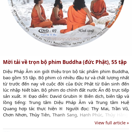
Mời tải về trọn bộ phim Buddha (đức Phật), 55 tập
Diệu Pháp Âm xin giới thiệu trọn bộ tác phẩm phim Buddha,
bao gồm 55 tập. Bộ phim có nhiều đầu tư và chất lượng nhất
từ trước đến nay về cuộc đời của Đức Phật từ Đản sinh đến
lúc nhập Niết bàn. Bộ phim do chính đất nước Ấn độ trực tiếp
sản xuất. ※ Đạo diễn: David Grubin ※ Biên dịch, biên tập và
lồng tiếng: Trung tâm Diệu Pháp Âm và Trung tâm Huệ
Quang hợp tác thực hiện ※ Người đọc: Thy Mai, Trần Vũ,
Chơn Nhơn, Thùy Tiên, Thanh Sang, Hạnh Phúc, Thúy Hằng,
Thiện Trung, Đặng Khuyết, Khánh Vân, Tuyết Nhung, Tuấn
View full article »
Anh, Chánh Tín, Quang Tuyên, Thu Hiền, Ngô Lợi, Huyền