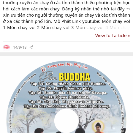
thường xuyên ăn chay ở các tỉnh thành thiếu phương tiện học
hỏi cách làm các món chay. Đăng ký nhận thẻ nhớ tại đây ☜
Xin ưu tiên cho người thường xuyên ăn chay và các tỉnh thành
ở xa các thành phố lớn. Mô Phật Link youtube: Món chay vol
1 Món chay vol 2 Món chay vol 3 Món chay vol 4 Món chay
vol 5 Món chay vol 6 Món chay vol 7 Món chay vol 8 Món
View full article »
chay vol 9 Món chay vol 10 Món chay vol 11 Món chay vol 12
Món chay vol 13 Món chay vol 14 Món chay vol 15 Món chay
14/9/18
vol 16 Món chay vol 17 Món chay vol 18 Món chay vol 19
Món chay vol 20 Món chay vol 21 Món chay vol...