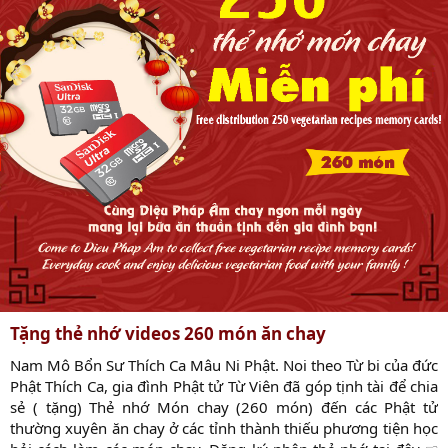
Tặng thẻ nhớ videos 260 món ăn chay
Nam Mô Bổn Sư Thích Ca Mâu Ni Phật. Noi theo Từ bi của đức
Phật Thích Ca, gia đình Phật tử Từ Viên đã góp tịnh tài để chia
sẻ ( tặng) Thẻ nhớ Món chay (260 món) đến các Phật tử
thường xuyên ăn chay ở các tỉnh thành thiếu phương tiện học