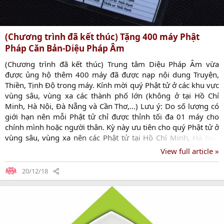
(Chương trình đã kết thúc) Tặng 400 máy Phật
Pháp Căn Bản-Diệu Pháp Âm
(Chương trình đã kết thúc) Trung tâm Diệu Pháp Âm vừa
được ủng hộ thêm 400 máy đã được nạp nội dung Truyện,
Thiền, Tịnh Độ trong máy. Kính mời quý Phật tử ở các khu vực
vùng sâu, vùng xa các thành phố lớn (không ở tại Hồ Chí
Minh, Hà Nội, Đà Nẵng và Cần Thơ,...) Lưu ý: Do số lượng có
giới hạn nên mỗi Phật tử chỉ được thỉnh tối đa 01 máy cho
chính mình hoặc người thân. Kỳ này ưu tiên cho quý Phật tử ở
vùng sâu, vùng xa nên các Phật tử tại Hồ Chí Minh, Hà Nội,
Đà Nẵng và Cần Thơ vui lòng hoan hỷ không đăng ký, để suất
View full article »
dành cho các Phật tử ở nơi xa xôi. Máy sẽ được Trung tâm
Diệu Pháp Âm gửi đến tận nơi cho người đăng ký sau khi
20/12/18
chương trình đăng ký kết thúc. Trung tâm chỉ nhận gửi đến
quý Phật tử sinh sống ở Việt Nam. Nội dung đã được...