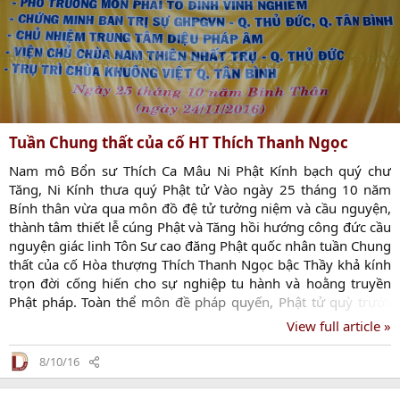
Tuần Chung thất của cố HT Thích Thanh Ngọc
Nam mô Bổn sư Thích Ca Mâu Ni Phật Kính bạch quý chư
Tăng, Ni Kính thưa quý Phật tử Vào ngày 25 tháng 10 năm
Bính thân vừa qua môn đồ đệ tử tưởng niệm và cầu nguyện,
thành tâm thiết lễ cúng Phật và Tăng hồi hướng công đức cầu
nguyện giác linh Tôn Sư cao đăng Phật quốc nhân tuần Chung
thất của cố Hòa thượng Thích Thanh Ngọc bậc Thầy khả kính
trọn đời cống hiến cho sự nghiệp tu hành và hoằng truyền
Phật pháp. Toàn thể môn đề pháp quyến, Phật tử quỳ trước
Tứ ân đường , cúi đầu đảnh lễ, nhất tâm cầu nguyện chư Phật,
View full article »
Bồ tát thùy từ chứng giám. Chư Tôn thiền đức thắp hương
tưởng niệm và cầu Giác linh cao đăng Phật quốc Môn đồ tứ
8/10/16
chúng tác bạch cúng dường trai tăng Chư Tôn Thiền đức từ bi
đáp từ và tụng kinh hồi hướng đến Giác linh HT...