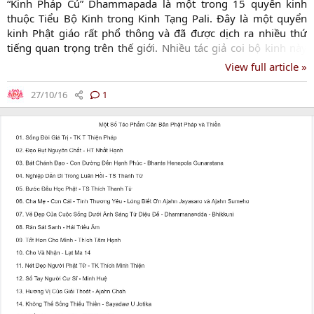
“Kinh Pháp Cú” Dhammapada là một trong 15 quyển kinh
thuộc Tiểu Bộ Kinh trong Kinh Tạng Pali. Ðây là một quyển
kinh Phật giáo rất phổ thông và đã được dịch ra nhiều thứ
tiếng quan trọng trên thế giới. Nhiều tác giả coi bộ kinh này
như là Thánh Thư của đạo Phật. “Pháp” có nghĩa là đạo lý,
View full article »
chân lý, giáo lý. “Cú” là lời nói, câu kệ. “Pháp Cú” là những câu
nói về chánh pháp, những lời dạy của đức Phật nên “Kinh
27/10/16
1
Pháp Cú” còn được gọi là “Kinh Lời Vàng” hoặc “Lời Phật Dạy“.
Kinh Pháp Cú là một tập hợp những câu...