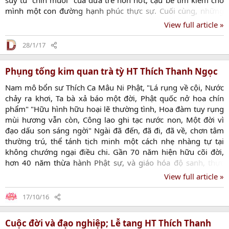
mình một con đường hạnh phúc thực sự. Cuối cùng, những
thắc mắc vô tận của cậu được giải tỏa khi cậu đến được với
View full article »
giáo pháp của chư Phật, nơi nương tựa chân thật cho bất cứ
sinh linh nào. Từ đây, bằng một niềm tin sâu sắc và sự mạnh
28/1/17
mẽ trong tâm, cậu bé Bình buông bỏ thế tục, kiên trì với hành
trình học đạo tại núi Cấm (An...
Phụng tống kim quan trà tỳ HT Thích Thanh Ngọc
Nam mô bổn sư Thích Ca Mâu Ni Phật, "Lá rụng về cội, Nước
chảy ra khơi, Ta bà xả báo một đời, Phật quốc nở hoa chín
phẩm" "Hữu hình hữu hoại lẽ thường tình, Hoa đàm tuy rụng
mùi hương vẫn còn, Công lao ghi tạc nước non, Một đời vì
đạo dấu son sáng ngời" Ngài đã đến, đã đi, đã về, chơn tâm
thường trú, thể tánh tịch minh một cách nhẹ nhàng tự tại
không chướng ngại điều chi. Gần 70 năm hiện hữu cõi đời,
hơn 40 năm thừa hành Phật sự, và giáo hóa độ sanh, thực
hành hạnh nguyện của một trưởng tử Như Lai, tiếp dẫn hậu
View full article »
lai báo Phật ân đức, ngài đã tham gia tích cực Phật sự của
giáo hội Phật giáo Việt Nam, thực hiện sứ mạng cao cả, đưa
17/10/16
Phật giáo Việt Nam hòa nhập và đồng hành cùng xã hội, cùng
với dân tộc, góp phần công đức đưa Phật giáo Việt...
Cuộc đời và đạo nghiệp; Lễ tang HT Thích Thanh