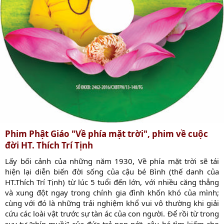
Phim Phật Giáo "Về phía mặt trời", phim về cuộc
đời HT. Thích Trí Tịnh
Lấy bối cảnh của những năm 1930, Về phía mặt trời sẽ tái
hiện lại diễn biến đời sống của cậu bé Bình (thế danh của
HT.Thích Trí Tịnh) từ lúc 5 tuổi đến lớn, với nhiều căng thẳng
và xung đột ngay trong chính gia đình khốn khó của mình;
cùng với đó là những trải nghiệm khổ vui vô thường khi giải
cứu các loài vật trước sự tàn ác của con người. Để rồi từ trong
suy tư “chín muồi” của đứa trẻ non nớt, cậu bé tìm kiếm cho