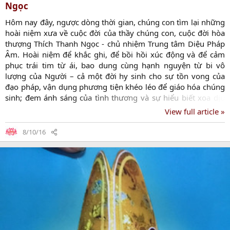
Ngọc
Hôm nay đây, ngược dòng thời gian, chúng con tìm lại những
hoài niệm xưa về cuộc đời của thầy chúng con, cuộc đời hòa
thượng Thích Thanh Ngọc - chủ nhiệm Trung tâm Diệu Pháp
Âm. Hoài niệm để khắc ghi, để bồi hồi xúc động và để cảm
phục trái tim từ ái, bao dung cùng hạnh nguyện từ bi vô
lượng của Người – cả một đời hy sinh cho sự tồn vong của
đạo pháp, vận dụng phương tiện khéo léo để giáo hóa chúng
sinh; đem ánh sáng của tình thương và sự hiểu biết xoa dịu
nỗi đau của những mảnh đời bất hạnh. Chúng tôi xin mời các
View full article »
vị lắng lòng cùng xem. Lễ Nhập Kim Quan Lễ Viếng Đêm Tri
Ân Phụng tống kim quan trà tỳ
8/10/16