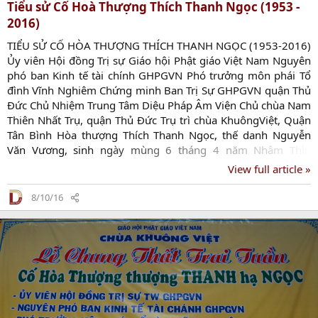
Tiểu sử Cố Hoà Thượng Thích Thanh Ngọc (1953 -
2016)
TIỂU SỬ CỐ HÒA THƯỢNG THÍCH THANH NGỌC (1953-2016)
Ủy viên Hội đồng Trị sự Giáo hội Phật giáo Việt Nam Nguyên
phó ban Kinh tế tài chính GHPGVN Phó trưởng môn phái Tổ
đình Vĩnh Nghiêm Chứng minh Ban Trị Sự GHPGVN quận Thủ
Đức Chủ Nhiệm Trung Tâm Diệu Pháp Âm Viện Chủ chùa Nam
Thiên Nhất Trụ, quận Thủ Đức Trụ trì chùa KhuôngViệt, Quận
Tân Bình Hòa thượng Thích Thanh Ngọc, thế danh Nguyễn
Văn Vương, sinh ngày mùng 6 tháng 4 năm Nhâm Thìn
(1953) tại xã Lộc Tấn, huyện Lộc Ninh, tỉnh Bình Phước. Ngài
View full article »
là người con thứ tư trong gia đình có năm anh chị em. Thân
Phụ là cụ ông Nguyễn Văn Hữu, thân mẫu là cụ bà Nguyễn
8/10/16
Thị Nhâm (pháp danh Diệu Nhân). Nguyên quán của Hòa
thượng là Giao Thủy, Nam Định. Năm 1942, thân phụ Hòa
thượng bị...