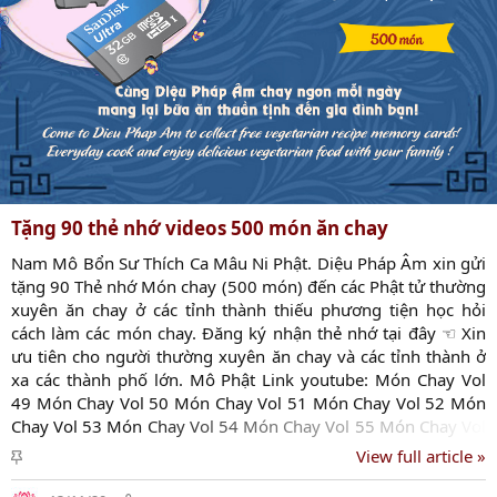
Tặng 90 thẻ nhớ videos 500 món ăn chay
Nam Mô Bổn Sư Thích Ca Mâu Ni Phật. Diệu Pháp Âm xin gửi
tặng 90 Thẻ nhớ Món chay (500 món) đến các Phật tử thường
xuyên ăn chay ở các tỉnh thành thiếu phương tiện học hỏi
cách làm các món chay. Đăng ký nhận thẻ nhớ tại đây ☜ Xin
ưu tiên cho người thường xuyên ăn chay và các tỉnh thành ở
xa các thành phố lớn. Mô Phật Link youtube: Món Chay Vol
49 Món Chay Vol 50 Món Chay Vol 51 Món Chay Vol 52 Món
Chay Vol 53 Món Chay Vol 54 Món Chay Vol 55 Món Chay Vol
56 Món Chay Vol 57 Món Chay Vol 58 Món Chay Vol 59 Món
C
View full article »
Chay Vol 60 Món Chay Vol 61 Món Chay Vol 62 Món Chay Vol
h
63 Món Chay Vol 64 Món Chay Vol 65 Món Chay Vol 66 Món