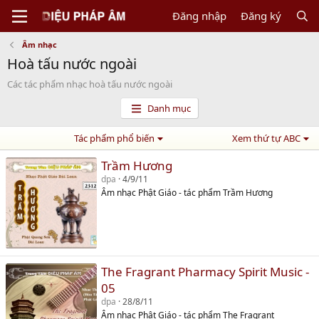
Đăng nhập
Đăng ký
Âm nhạc
Hoà tấu nước ngoài
Các tác phẩm nhạc hoà tấu nước ngoài
Danh mục
Tác phẩm phổ biến
Xem thứ tự ABC
Trầm Hương
dpa
4/9/11
Âm nhạc Phật Giáo - tác phẩm Trầm Hương
The Fragrant Pharmacy Spirit Music -
05
dpa
28/8/11
Âm nhạc Phật Giáo - tác phẩm The Fragrant