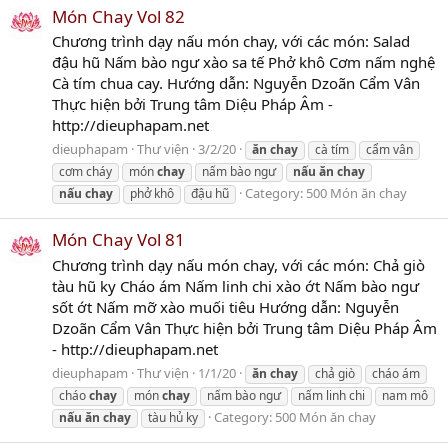
Món Chay Vol 82
Chương trình dạy nấu món chay, với các món: Salad
đậu hũ Nấm bào ngư xào sa tế Phở khô Cơm nấm nghệ
Cà tím chua cay. Hướng dẫn: Nguyễn Dzoãn Cẩm Vân
Thực hiện bởi Trung tâm Diệu Pháp Âm -
http://dieuphapam.net
dieuphapam
Thư viện
3/2/20
ăn
chay
cà tím
cẩm vân
cơm cháy
món
chay
nấm bào ngư
nấu
ăn
chay
Category:
500 Món ăn chay
nấu
chay
phở khô
đậu hũ
Món Chay Vol 81
Chương trình dạy nấu món chay, với các món: Chả giò
tàu hũ ky Cháo ám Nấm linh chi xào ớt Nấm bào ngư
sốt ớt Nấm mỡ xào muối tiêu Hướng dẫn: Nguyễn
Dzoãn Cẩm Vân Thực hiện bởi Trung tâm Diệu Pháp Âm
- http://dieuphapam.net
dieuphapam
Thư viện
1/1/20
ăn
chay
chả giò
cháo ám
cháo
chay
món
chay
nấm bào ngư
nấm linh chi
nam mô
Category:
500 Món ăn chay
nấu
ăn
chay
tàu hủ ky