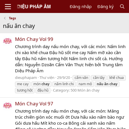
Đăng nhập
Đăng ký
Tags
nấu ăn chay
Món Chay Vol 99
Chương trình dạy nấu món chay, với các món: Nấm linh
chi xào khế chua Đậu hũ sốt me cay Nấm mỡ xào cần
tây Đậu hũ nấm tương hột Nấm linh chi sốt cà. Hướng
dẫn: Nguyễn Dzoãn Cẩm Vân Thực hiện bởi Trung tâm
Diệu Pháp Âm
dieuphapam
Thư viện
29/9/20
cẩm vân
cần tây
khế chua
me cay
món
chay
nấm linh chi
nam mô
nấu
ăn
chay
Category:
500 Món ăn chay
tương hột
đậu hũ
Món Chay Vol 97
Chương trình dạy nấu món chay, với các món: Măng
trúc chiên giòn xóc muối ớt Dưa hấu xào nấm bào ngư
Gỏi dưa hấu Mít kho co-ca Bông cải xanh xào nấm
đông cô Hướng dẫn: Nguyễn Dzoãn Cẩm Vân Thực hiện