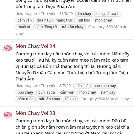
bởi Trung tâm Diệu Pháp Âm
dieuphapam
Thư viện
31/8/20
ăn
chay
bông cải xanh
cẩm vân
dưa hấu
măng trúc
mít kho
món
chay
Category:
500 Món ăn
muối ớt
nấm đông cô
nấu
ăn
chay
chay
Món Chay Vol 94
Chương trình dạy nấu món chay, với các món: Nấm cây
xào tàu xì Tàu hũ ky cuộn nấm mèo Nấm mèo xào tam
vị Bún lạc xá Bún chả thăng long thì là. Hướng dẫn:
Nguyễn Dzoãn Cẩm Vân Thực hiện bởi Trung tâm Diệu
Pháp Âm
dieuphapam
Thư viện
8/7/20
bún chả
bún chả
chay
bún
chay
bún lạc xá
cẩm vân
món
chay
nấm cay
Category:
500 Món ăn chay
nấm mèo
nấu
ăn
chay
tàu hủ
Món Chay Vol 93
Chương trình dạy nấu món chay, với các món: Đậu hũ
chiên giòn sốt nấm rơm Nấm mai tuyết nhỉ xào cải thìa
Lẩu tiêu xanh Nấm cây sốt tương ớt Nấm cây sốt cà