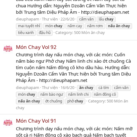
chua Hướng dẫn: Nguyễn Dzoãn Cẩm Vân Thực hiện
bởi Trung tâm Diệu Pháp Âm - http://dieuphapam.net
dieuphapam
Thư viện
22/6/20
cẩm vân
lẩu
chay
mai tuyết nhỉ
món
chay
nấm cay
nấm rơm
nấu
ăn
chay
Category:
500 Món ăn chay
tiêu xanh
đậu hũ
Món Chay Vol 92
Chương trình dạy nấu món chay, với các món: Cuốn
nấm bào ngư Phở chay Nấm linh chi xào ớt chuông Cà
tím cuộn nấm Nấm đông cô kho dầu hàu. Hướng dẫn:
Nguyễn Dzoãn Cẩm Vân Thực hiện bởi Trung tâm Diệu
Pháp Âm - http://dieuphapam.net
dieuphapam
Thư viện
16/6/20
ăn
chay
cà tím
cẩm vân
món
chay
nấm bào ngư
nấm linh chi
nấm đông cô
Category:
500 Món ăn
nấu
ăn
chay
ớt chuông
phở
chay
chay
Món Chay Vol 91
Chương trình dạy nấu món chay, với các món: Nấm mỡ
sốt cà ri Nấm đông cô xào bạch quả Nấm bạch tuyết