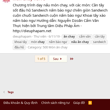
Chương trình dạy nấu món chay, với các món: Cần tây
sốt đậu hũ Sandwich nấm bào ngư chiên giòn Sandwich
cuộn chuối Sandwich cuộn nấm bào ngư Khoai tây xào
nấm bào ngư Hướng dẫn: Nguyễn Dzoãn Cẩm Vân
Thực hiện bởi Trung tâm Diệu Pháp Âm -
http://dieuphapam.net
dieuphapam
Thư viện
6/11/19
ăn
chay
cẩm vân
cần tây
khoai tây
món
chay
nấm bào ngư
nấu
ăn
chay
sandwich
Category:
500 Món ăn chay
đậu hũ
Last
1 of 5
Sau
Tags
Điều khoản & Quy định
Chính sách riêng tư
Giúp đỡ
R
S
S