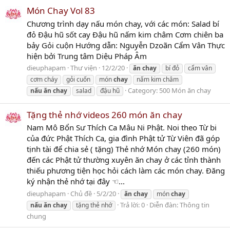
Món Chay Vol 83
Chương trình dạy nấu món chay, với các món: Salad bí
đỏ Đậu hũ sốt cay Đậu hũ nấm kim châm Cơm chiên ba
bảy Gỏi cuộn Hướng dẫn: Nguyễn Dzoãn Cẩm Vân Thực
hiện bởi Trung tâm Diệu Pháp Âm
dieuphapam
Thư viện
12/2/20
ăn
chay
bí đỏ
cẩm vân
cơm cháy
gỏi cuốn
món
chay
nấm kim châm
Category:
500 Món ăn chay
nấu
ăn
chay
salad
đậu hũ
Tặng thẻ nhớ videos 260 món ăn chay
Nam Mô Bổn Sư Thích Ca Mâu Ni Phật. Noi theo Từ bi
của đức Phật Thích Ca, gia đình Phật tử Từ Viên đã góp
tịnh tài để chia sẻ ( tặng) Thẻ nhớ Món chay (260 món)
đến các Phật tử thường xuyên ăn chay ở các tỉnh thành
thiếu phương tiện học hỏi cách làm các món chay. Đăng
ký nhận thẻ nhớ tại đây ☜...
dieuphapam
Chủ đề
5/2/20
ăn
chay
món
chay
Trả lời: 0
Diễn đàn:
Thông tin
nấu
ăn
chay
tặng thẻ nhớ
chung