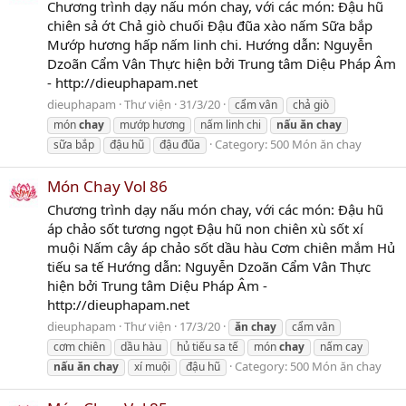
Chương trình dạy nấu món chay, với các món: Đậu hũ
chiên sả ớt Chả giò chuối Đậu đũa xào nấm Sữa bắp
Mướp hương hấp nấm linh chi. Hướng dẫn: Nguyễn
Dzoãn Cẩm Vân Thực hiện bởi Trung tâm Diệu Pháp Âm
- http://dieuphapam.net
dieuphapam
Thư viện
31/3/20
cẩm vân
chả giò
món
chay
mướp hương
nấm linh chi
nấu
ăn
chay
Category:
500 Món ăn chay
sữa bắp
đậu hũ
đậu đũa
Món Chay Vol 86
Chương trình dạy nấu món chay, với các món: Đậu hũ
áp chảo sốt tương ngọt Đậu hũ non chiên xù sốt xí
muội Nấm cây áp chảo sốt dầu hàu Cơm chiên mắm Hủ
tiếu sa tế Hướng dẫn: Nguyễn Dzoãn Cẩm Vân Thực
hiện bởi Trung tâm Diệu Pháp Âm -
http://dieuphapam.net
dieuphapam
Thư viện
17/3/20
ăn
chay
cẩm vân
cơm chiên
dầu hàu
hủ tiếu sa tế
món
chay
nấm cay
Category:
500 Món ăn chay
nấu
ăn
chay
xí muội
đậu hũ