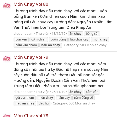
Món Chay Vol 80
Chương trình dạy nấu món chay, với các món: Cuốn
bỗng Bún kèn Cơm chiên cuộn Nấm kim châm xào
bông cải Lẩu chua cay Hướng dẫn: Nguyễn Dzoãn Cẩm
Vân Thực hiện bởi Trung tâm Diệu Pháp Âm
dieuphapam
Thư viện
18/12/19
ăn
chay
bông cải
bún kèn
cơm chiên
cuốn bỗng
lẩu chua cay
món
chay
Category:
500 Món ăn chay
nấm kim châm
nấu
ăn
chay
Món Chay Vol 79
Chương trình dạy nấu món chay, với các món: Nấm
đông cô nhồi tàu hũ ky Đậu hũ hấp nấm sốt cay Nấm
cây cuộn đậu hũ Gỏi trái thơm Đậu hũ non sốt gấc
Hướng dẫn: Nguyễn Dzoãn Cẩm Vân Thực hiện bởi
Trung tâm Diệu Pháp Âm - http://dieuphapam.net
dieuphapam
Thư viện
25/11/19
ăn
chay
cẩm vân
gỏi trái thơm
món
chay
nấm cay
nấm đông cô
Category:
500 Món ăn chay
nấu
ăn
chay
đậu hũ
Món Chay Vol 78