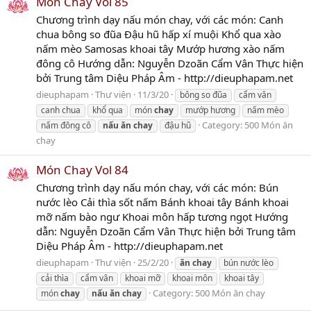
Món Chay Vol 85
Chương trình dạy nấu món chay, với các món: Canh
chua bông so đũa Đậu hũ hấp xí muội Khổ qua xào
nấm mèo Samosas khoai tây Mướp hương xào nấm
đông cô Hướng dẫn: Nguyễn Dzoãn Cẩm Vân Thực hiện
bởi Trung tâm Diệu Pháp Âm - http://dieuphapam.net
dieuphapam
Thư viện
11/3/20
bông so đũa
cẩm vân
canh chua
khổ qua
món
chay
mướp hương
nấm mèo
Category:
500 Món ăn
nấm đông cô
nấu
ăn
chay
đậu hũ
chay
Món Chay Vol 84
Chương trình dạy nấu món chay, với các món: Bún
nước lèo Cải thìa sốt nấm Bánh khoai tây Bánh khoai
mỡ nấm bào ngư Khoai môn hấp tương ngọt Hướng
dẫn: Nguyễn Dzoãn Cẩm Vân Thực hiện bởi Trung tâm
Diệu Pháp Âm - http://dieuphapam.net
dieuphapam
Thư viện
25/2/20
ăn
chay
bún nước lèo
cải thìa
cẩm vân
khoai mỡ
khoai môn
khoai tây
Category:
500 Món ăn chay
món
chay
nấu
ăn
chay