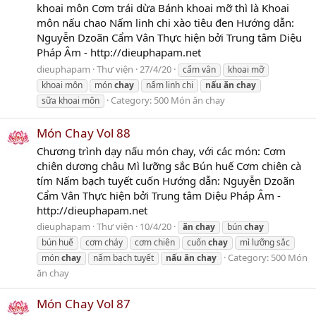
khoai môn Cơm trái dừa Bánh khoai mỡ thì là Khoai
môn nấu chao Nấm linh chi xào tiêu đen Hướng dẫn:
Nguyễn Dzoãn Cẩm Vân Thực hiện bởi Trung tâm Diệu
Pháp Âm - http://dieuphapam.net
dieuphapam
Thư viện
27/4/20
cẩm vân
khoai mỡ
khoai môn
món
chay
nấm linh chi
nấu
ăn
chay
Category:
500 Món ăn chay
sữa khoai môn
Món Chay Vol 88
Chương trình dạy nấu món chay, với các món: Cơm
chiên dương châu Mì lưỡng sắc Bún huế Cơm chiên cà
tím Nấm bạch tuyết cuốn Hướng dẫn: Nguyễn Dzoãn
Cẩm Vân Thực hiện bởi Trung tâm Diệu Pháp Âm -
http://dieuphapam.net
dieuphapam
Thư viện
10/4/20
ăn
chay
bún
chay
bún huế
cơm cháy
cơm chiên
cuốn
chay
mì lưỡng sắc
Category:
500 Món
món
chay
nấm bạch tuyết
nấu
ăn
chay
ăn chay
Món Chay Vol 87