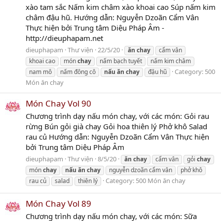
xào tam sắc Nấm kim châm xào khoai cao Súp nấm kim
châm đậu hũ. Hướng dẫn: Nguyễn Dzoãn Cẩm Vân
Thực hiện bởi Trung tâm Diệu Pháp Âm -
http://dieuphapam.net
dieuphapam
Thư viện
22/5/20
ăn
chay
cẩm vân
khoai cao
món
chay
nấm bạch tuyết
nấm kim châm
Category:
500
nam mô
nấm đông cô
nấu
ăn
chay
đậu hũ
Món ăn chay
Món Chay Vol 90
Chương trình dạy nấu món chay, với các món: Gỏi rau
rừng Bún gỏi già chay Gỏi hoa thiên lý Phở khô Salad
rau củ Hướng dẫn: Nguyễn Dzoãn Cẩm Vân Thực hiện
bởi Trung tâm Diệu Pháp Âm
dieuphapam
Thư viện
8/5/20
ăn
chay
cẩm vân
gỏi
chay
món
chay
nấu
ăn
chay
nguyễn dzoãn cẩm vân
phở khô
Category:
500 Món ăn chay
rau củ
salad
thiên lý
Món Chay Vol 89
Chương trình dạy nấu món chay, với các món: Sữa