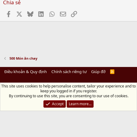
Chia sẻ
Facebook
X
Bluesky
LinkedIn
WhatsApp
Email
Link
500 Món ăn chay
Điều khoản & Quy định
Chính sách riêng tư
Giúp đỡ
R
S
S
This site uses cookies to help personalise content, tailor your experience and to
Diệu Pháp Âm
keep you logged in if you register.
Chùa Diệu Pháp - Số 72/14 Phú Mỹ, Phú Hòa Đông, Củ Chi, TP.HCM
(Xem Bản
By continuing to use this site, you are consenting to our use of cookies.
đồ)
Điện thoại: 028.36208438 | Email:
bientap@dieuphapam.net
Accept
Learn more…
Chủ Nhiệm: Thích Minh Thiền