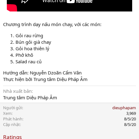
Chương trình dạy nấu món chay, với các món:
Gỏi rau rừng
Bún gỏi già chay
Gỏi hoa thiên lý
Phở khô
Salad rau củ
Hướng dẫn: Nguyễn Dzoãn Cẩm Vân
Thực hiện bởi Trung tâm Diệu Pháp Âm
Nhà xuất bản
Trung tâm Diệu Pháp Âm
Người gửi
dieuphapam
Xem
3,969
Phát hành
8/5/20
Cập nhật
8/5/20
Ratings