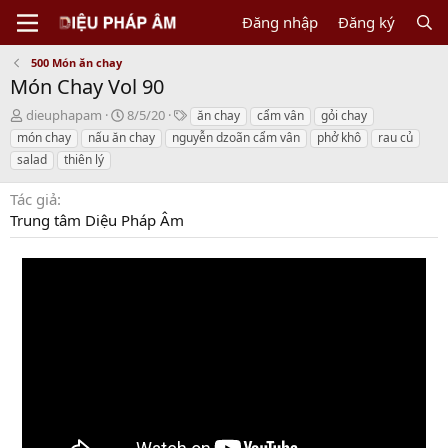
Đăng nhập
Đăng ký
500 Món ăn chay
Món Chay Vol 90
N
C
T
dieuphapam
8/5/20
ăn chay
cẩm vân
gỏi chay
g
r
a
món chay
nấu ăn chay
nguyễn dzoãn cẩm vân
phở khô
rau củ
ư
e
g
salad
thiên lý
ờ
a
s
i
t
Tác giả
g
i
Trung tâm Diệu Pháp Âm
ử
o
i
n
d
a
t
e