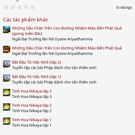
0
0 ratings
.
0
Các tác phẩm khác
0
s
Những Dấu Chân Trên Con Đường Nhiệm Màu Đến Phật Quả
t
a
(giọng miền Bắc)
r
Ngài Đại Trưởng lão Nā Uyane Ariyadhamma
(
s
Những Dấu Chân Trên Con Đường Nhiệm Màu Đến Phật Quả
)
Ngài Đại Trưởng lão Nā Uyane Ariyadhamma
Bắt Đầu Từ Việc Nhỏ (tập 2)
Tuyển tập các bài Pháp dành cho tân thiền sinh
Bắt Đầu Từ Việc Nhỏ (tập 1)
Tuyển tập các bài Pháp dành cho tân thiền sinh
Tinh Hoa Nikaya tập 3
Tinh Hoa Nikaya tập 3
Tinh Hoa Nikaya tập 2
Tinh Hoa Nikaya tập 2
Tinh Hoa Nikaya tập 1
Tinh Hoa Nikaya tập 1