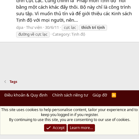
tịnh Cực Lạc. Cũng chính là “Pháp môn Tịnh độ” nói
bằng một cách khác đấy thôi. Bộ này chỉ là công trình
sưu tập. Vì muốn thủ tín và để giới thiệu các Kinh sách
Tịnh độ với mọi người, nên...
dpa
Thư viện
30/6/11
cực lạc
thích
trí
tịnh
Category:
Tịnh độ
đường về cực lạc
Tags
Điều khoản & Quy định
Chính sách riêng tư
Giúp đỡ
R
S
S
This site uses cookies to help personalise content, tailor your experience and to
Diệu Pháp Âm
keep you logged in if you register.
Chùa Diệu Pháp - Số 72/14 Phú Mỹ, Phú Hòa Đông, Củ Chi, TP.HCM
(Xem Bản
By continuing to use this site, you are consenting to our use of cookies.
đồ)
Điện thoại: 028.36208438 | Email:
bientap@dieuphapam.net
Accept
Learn more…
Chủ Nhiệm: Thích Minh Thiền