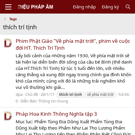
Đăng nhập
Đăng ký
Tags
thích trí tịnh
Phim Phật Giáo "Về phía mặt trời", phim về cuộc
đời HT. Thích Trí Tịnh
Lấy bối cảnh của những năm 1930, Về phía mặt trời sẽ
tái hiện lại diễn biến đời sống của cậu bé Bình (thế danh
của HT.Thích Trí Tịnh) từ lúc 5 tuổi đến lớn, với nhiều
căng thẳng và xung đột ngay trong chính gia đình khốn
khó của mình; cùng với đó là những trải nghiệm khổ
vui vô thường khi giải...
dpa
Chủ đề
28/1/17
Trả lời:
thích
trí
tịnh
về phía mặt trời
0
Diễn đàn:
Thông tin chung
Pháp Hoa Kinh Thông Nghĩa tập 3
Mục lục: Phẩm Tùng Địa Dũng Xuất Phẩm Tùng Địa
Dũng Xuất tiếp theo Phẩm Như Lai Thọ Lượng Phẩm
Như Lai Thọ Lượng tiếp theo Phẩm Phân Biệt Công Đức