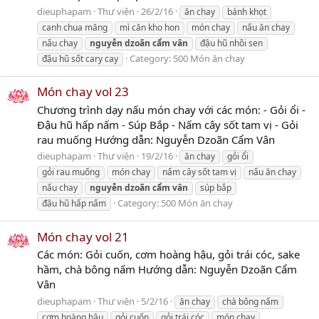
dieuphapam
Thư viện
26/2/16
ăn chay
bánh khọt
canh chua măng
mì căn kho hon
món chay
nấu ăn chay
nấu chay
nguyễn
dzoãn
cẩm
vân
đậu hũ nhồi sen
Category:
500 Món ăn chay
đậu hũ sốt cary cay
Món chay vol 23
Chương trình dạy nấu món chay với các món: - Gỏi ổi -
Đậu hũ hấp nấm - Súp Bắp - Nấm cây sốt tam vị - Gỏi
rau muống Hướng dẫn: Nguyễn Dzoãn Cẩm Vân
dieuphapam
Thư viện
19/2/16
ăn chay
gỏi ổi
gỏi rau muống
món chay
nấm cây sốt tam vị
nấu ăn chay
nấu chay
nguyễn
dzoãn
cẩm
vân
súp bắp
Category:
500 Món ăn chay
đậu hũ hấp nấm
Món chay vol 21
Các món: Gỏi cuốn, cơm hoàng hậu, gỏi trái cóc, sake
hầm, chà bông nấm Hướng dẫn: Nguyễn Dzoãn Cẩm
Vân
dieuphapam
Thư viện
5/2/16
ăn chay
chà bông nấm
cơm hoàng hậu
gỏi cuốn
gỏi trái cóc
món chay