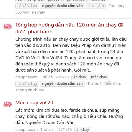
Category:
nấu ăn chay
nguyễn
dzoãn
cẩm
vân
sake hầm
500 Món ăn chay
Tổng hợp hướng dẫn nấu 120 món ăn chay đã
được phát hành
Chương trình nấu ăn chay chay được giới thiệu lần đầu
tiên vào 08/2015. Đến nay Diệu Pháp Âm đã thực hiện
và xuất bản đến món ăn 120, phát hành trong 24 đĩa
DVD từ Vol1 đến Vol24. Trung tâm xin trân trọng gửi
đến toàn thể quý vị danh sách 120 món ăn chay đã
được sản xuất và phát hành. Gỏi mít...
dieuphapam
Chủ đề
29/1/16
ăn chay
món chay
Trả lời: 1
Diễn đàn:
nấu ăn chay
nguyễn
dzoãn
cẩm
vân
Thông tin chung
Món chay vol 20
Các món: Kim chi dưa leo, farcie cà chua, súp măng
chay, bông cải sốt dầu hào, chả giò Tiều Châu Hướng
dẫn: Nguyễn Dzoãn Cẩm Vân
dieuphapam
Thư viện
29/1/16
ăn chay