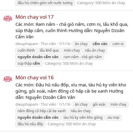
Category:
500 Món ăn chay
đậu hủ chiên giòn sốt nước tương
Món chay vol 17
Các món: Ram nấm - chả giò nấm, cơm nị, lẩu khổ qua,
súp thập cẩm, cuốn thính Hướng dẫn: Nguyễn Dzoãn
Cẩm Vân
dieuphapam
Thư viện
7/1/16
ăn chay
cẩm
vân
cơm nị
cuốn thính
lẩu khổ qua
món chay
nấu ăn chay
nguyễn
dzoãn
cẩm
vân
ram nấm - chả giò nấm
Category:
500 Món ăn chay
súp thập
cẩm
Món chay vol 16
Các món: Đậu hủ nấu đốp, xíu mại, tàu hủ ky viên kho
gừng, gỏi xoài, nấm đông cô hấp cải bẹ xanh Hướng
dẫn: Nguyễn Dzoãn Cẩm Vân
dieuphapam
Thư viện
1/1/16
ăn chay
gỏi xoài
món chay
nấm đông cô hấp cải bẹ xanh
nấu ăn chay
nguyễn
dzoãn
cẩm
vân
tàu hủ ky viên kho gừng
xíu mại
Category:
500 Món ăn chay
đậu hủ nấu đốp