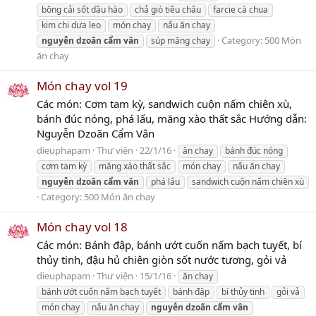
bông cải sốt dầu hào
chả giò tiều châu
farcie cà chua
kim chi dưa leo
món chay
nấu ăn chay
Category:
500 Món
nguyễn
dzoãn
cẩm
vân
súp măng chay
ăn chay
Món chay vol 19
Các món: Cơm tam kỳ, sandwich cuộn nấm chiên xù,
bánh đúc nóng, phá lấu, măng xào thất sắc Hướng dẫn:
Nguyễn Dzoãn Cẩm Vân
dieuphapam
Thư viện
22/1/16
ăn chay
bánh đúc nóng
cơm tam kỳ
măng xào thất sắc
món chay
nấu ăn chay
nguyễn
dzoãn
cẩm
vân
phá lấu
sandwich cuộn nấm chiên xù
Category:
500 Món ăn chay
Món chay vol 18
Các món: Bánh đập, bánh ướt cuốn nấm bạch tuyết, bí
thủy tinh, đậu hủ chiên giòn sốt nước tương, gỏi vả
dieuphapam
Thư viện
15/1/16
ăn chay
bánh ướt cuốn nấm bạch tuyết
bánh đập
bí thủy tinh
gỏi vả
món chay
nấu ăn chay
nguyễn
dzoãn
cẩm
vân