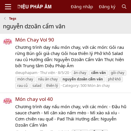
Đăng nhập
Đăng ký
Tags
nguyễn dzoãn cẩm vân
Món Chay Vol 90
Chương trình dạy nấu món chay, với các món: Gỏi rau
rừng Bún gỏi già chay Gỏi hoa thiên lý Phở khô Salad
rau củ Hướng dẫn: Nguyễn Dzoãn Cẩm Vân Thực hiện
bởi Trung tâm Diệu Pháp Âm
dieuphapam
Thư viện
8/5/20
ăn chay
cẩm
vân
gỏi chay
món chay
nấu ăn chay
nguyễn
dzoãn
cẩm
vân
phở khô
Category:
500 Món ăn chay
rau củ
salad
thiên lý
Món chay vol 40
Chương trình dạy nấu món chay, với các món: - Đậu hũ
sauce chanh - Mì căn xào nấm mèo - Mì xào xá xíu -
Cơm chiên rau quế - Pad Thái Hướng dẫn: Nguyễn
Dzoãn Cẩm Vân