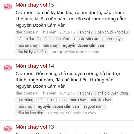
Món chay vol 15
Các món: Tàu hủ ky kho tàu, cà tím đúc lò, bắp chuối
kho tiêu, lá lốt cuốn nấm, mì căn sốt cam Hướng dẫn:
Nguyễn Dzoãn Cẩm Vân
dieuphapam
Thư viện
25/12/15
ăn chay
bắp chuối kho tiêu
cà tím đúc lò
lá lốt cuốn nấm
mì căn sốt cam
món chay
nấu ăn chay
nấu chay
nguyễn
dzoãn
cẩm
vân
Category:
500 Món ăn chay
tàu hủ ky kho tàu
Món chay vol 14
Các món: Gỏi măng, chả giò uyên ương, hủ tíu trọn
thính, ragout nấm, đậu hủ kho tiêu. Hướng dẫn:
Nguyễn Dzoãn Cẩm Vân
dieuphapam
Thư viện
18/12/15
ăn chay
chả giò uyên ương
gỏi măng
hủ tíu trọn thính
món chay
nấu ăn chay
nấu chay
nguyễn
dzoãn
cẩm
vân
ragout nấm
Category:
500 Món ăn chay
đậu hủ kho tiêu
Món chay vol 13