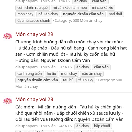
dieuphapam
Thư viện
1/9/16
ăn chay
cẩm
vân
cơm chiên rau quế
mì căn xào nấm mèo
mì xào xá xíu
món chay
nấu ăn chay
nguyễn
dzoãn
cẩm
vân
pad thái
Category:
500 Món ăn chay
đậu hũ sauce chanh
Món chay vol 29
Chương trình hướng dẫn nấu món chay với các món: -
Hủ tiếu áp chảo - Đậu hũ cái bang - Canh rong biển hạt
sen - Cơm chiên muối ớt - Tàu hũ ky cuốn đậu hũ
Hướng dẫn: Nguyễn Dzoãn Cẩm Vân
dieuphapam
Thư viện
31/3/16
ăn chay
cẩm
vân
canh rong biển
hủ tíu
món chay
nấu ăn chay
Category:
500
nguyễn
dzoãn
cẩm
vân
tàu hủ
tàu hủ ky
Món ăn chay
Món chay vol 28
Các món: - Mì căn nướng xiên - Tàu hủ ky chiên giòn -
Khổ qua nhồi nấm - Bắp chuối chiên xù sauce lưu ly -
Gỏi rau tiến vua Hướng dẫn: Nguyễn Dzoãn Cẩm Vân
dieuphapam
Thư viện
24/3/16
ăn chay
bắp chuối