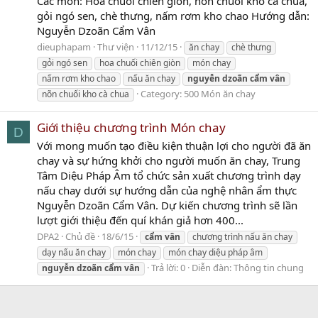
Các món: Hoa chuối chiên giòn, nõn chuối kho cà chua,
gỏi ngó sen, chè thưng, nấm rơm kho chao Hướng dẫn:
Nguyễn Dzoãn Cẩm Vân
dieuphapam
Thư viện
11/12/15
ăn chay
chè thưng
gỏi ngó sen
hoa chuối chiên giòn
món chay
nấm rơm kho chao
nấu ăn chay
nguyễn
dzoãn
cẩm
vân
Category:
500 Món ăn chay
nõn chuối kho cà chua
Giới thiệu chương trình Món chay
D
Với mong muốn tạo điều kiện thuận lợi cho người đã ăn
chay và sự hứng khởi cho người muốn ăn chay, Trung
Tâm Diệu Pháp Âm tổ chức sản xuất chương trình dạy
nấu chay dưới sự hướng dẫn của nghệ nhân ẩm thực
Nguyễn Dzoãn Cẩm Vân. Dự kiến chương trình sẽ lần
lượt giới thiệu đến quí khán giả hơn 400...
DPA2
Chủ đề
18/6/15
cẩm
vân
chương trình nấu ăn chay
dạy nấu ăn chay
món chay
món chay diệu pháp âm
Trả lời: 0
Diễn đàn:
Thông tin chung
nguyễn
dzoãn
cẩm
vân