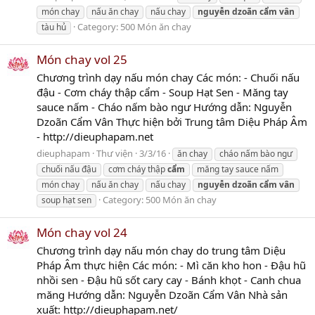
món chay
nấu ăn chay
nấu chay
nguyễn
dzoãn
cẩm
vân
Category:
500 Món ăn chay
tàu hủ
Món chay vol 25
Chương trình dạy nấu món chay Các món: - Chuối nấu
đậu - Cơm cháy thập cẩm - Soup Hạt Sen - Măng tay
sauce nấm - Cháo nấm bào ngư Hướng dẫn: Nguyễn
Dzoãn Cẩm Vân Thực hiện bởi Trung tâm Diệu Pháp Âm
- http://dieuphapam.net
dieuphapam
Thư viện
3/3/16
ăn chay
cháo nấm bào ngư
chuối nấu đậu
cơm cháy thập
cẩm
măng tay sauce nấm
món chay
nấu ăn chay
nấu chay
nguyễn
dzoãn
cẩm
vân
Category:
500 Món ăn chay
soup hạt sen
Món chay vol 24
Chương trình dạy nấu món chay do trung tâm Diệu
Pháp Âm thực hiện Các món: - Mì căn kho hon - Đậu hũ
nhồi sen - Đậu hũ sốt cary cay - Bánh khọt - Canh chua
măng Hướng dẫn: Nguyễn Dzoãn Cẩm Vân Nhà sản
xuất: http://dieuphapam.net/