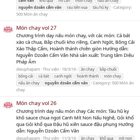
cẩm
vân
khổ qua
mì căn
món chay
nấu ăn chay
Category:
nguyễn
dzoãn
cẩm
vân
rau tiến vua
tàu hủ ky
500 Món ăn chay
Món chay vol 27
Chương trình dạy nấu món chay, với các món: Cà bát
xào cà chua, Bắp chuối kho riềng, Canh Ngót, Bông Cải
Xào Thập Cẩm, Hoành thánh chiên giòn Hướng dẫn:
Nguyễn Dzoãn Cẩm Vân Nhà sản xuất: Trung tâm Diệu
Pháp Âm
dieuphapam
Thư viện
18/3/16
ăn chay
bắp chuối
bông cải
cà bát
canh ngót
hoành thánh
món chay
Category:
500 Món ăn
nấu ăn chay
nguyễn
dzoãn
cẩm
vân
chay
Món chay vol 26
Chương trình dạy nấu món chay Các món: Tàu hũ ky
khô sauce chua ngọt Canh Mít Non Nấu Nghệ, Gỏi khổ
qua Gỏi khổ qua Đậu hũ xiên sauce đậu phụng Hướng
dẫn: Nguyễn Dzoãn Cẩm Vân
dieuphapam
Thư viện
11/3/16
ăn chay
khổ qua
mít non