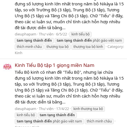
đựng số lượng kinh lớn nhất trong năm bộ Nikàya là 15
tập, so với Trường Bộ (3 tập), Trung Bộ (3 tập), Tương
Ưng Bộ (5 tập) và Tăng Chi Bộ (3 tập). Chữ "Tiểu" ở đây,
theo các vị luận sư, muốn chỉ tính cách hỗn hợp nhiều
đề tài được diễn tả bằng...
dieuphapam
Thư viện
6/5/22
kinh tiểu bộ
tam
tạng
thánh
điển
tam
tạng
thánh
điển
phật giáo việt nam
Category:
thích minh châu
thượng tọa bộ
thượng tọa bộ kinh
Kinh
Kinh Tiểu Bộ tập 1 giọng miền Nam
Tiểu Bộ kinh có nhan đề "Tiểu Bộ", nhưng lại chứa
đựng số lượng kinh lớn nhất trong năm bộ Nikàya là 15
tập, so với Trường Bộ (3 tập), Trung Bộ (3 tập), Tương
Ưng Bộ (5 tập) và Tăng Chi Bộ (3 tập). Chữ "Tiểu" ở đây,
theo các vị luận sư, muốn chỉ tính cách hỗn hợp nhiều
đề tài được diễn tả bằng...
dieuphapam
Thư viện
17/4/22
kinh thượng tọa bộ
kinh tiểu bộ
tam
tạng
thánh
điển
tam
tạng
thánh
điển
phật giáo việt nam
thích minh châu