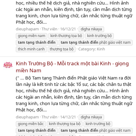
học, nhiều thế hệ dịch giả, nhà nghiên cứu... Hình ảnh
các Ngài an nhẫn, kiên định, tận tụy, cần mẫn dịch từng
trang kinh, chọn lựa từng chữ, cân nhắc từng thuật ngữ
Phật học, đối...
dieuphapam
Thư viện
16/12/21
digha nikaya
giọng miền nam
kinh thượng tọa bộ
kinh trường bộ
tam
tạng
thánh
điển
tam
tạng
thánh
điển
phật giáo việt nam
Category:
Kinh
thich minh canh
thượng tọa bộ
Kinh Trường Bộ - Mỗi track một bài Kinh - giọng
miền Nam
(" ... Bộ Tam tạng Thánh điển Phật giáo Việt Nam ra đời
lần này là kết tinh từ các bậc Tổ sư, các bậc chân tu thật
học, nhiều thế hệ dịch giả, nhà nghiên cứu... Hình ảnh
các Ngài an nhẫn, kiên định, tận tụy, cần mẫn dịch từng
trang kinh, chọn lựa từng chữ, cân nhắc từng thuật ngữ
Phật học, đối...
dieuphapam
Thư viện
14/12/21
digha nikaya
giọng miền bắc
kinh thượng tọa bộ
kinh trường bộ
tam
tạng
thánh
điển
tam
tạng
thánh
điển
phật giáo việt nam