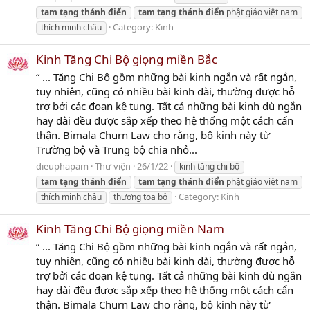
tam
tạng
thánh
điển
tam
tạng
thánh
điển
phật giáo việt nam
Category:
Kinh
thích minh châu
Kinh Tăng Chi Bộ giọng miền Bắc
“ ... Tăng Chi Bộ gồm những bài kinh ngắn và rất ngắn,
tuy nhiên, cũng có nhiều bài kinh dài, thường được hỗ
trợ bởi các đoạn kệ tụng. Tất cả những bài kinh dù ngắn
hay dài đều được sắp xếp theo hệ thống một cách cẩn
thận. Bimala Churn Law cho rằng, bộ kinh này từ
Trường bộ và Trung bộ chia nhỏ...
dieuphapam
Thư viện
26/1/22
kinh tăng chi bộ
tam
tạng
thánh
điển
tam
tạng
thánh
điển
phật giáo việt nam
Category:
Kinh
thích minh châu
thượng tọa bộ
Kinh Tăng Chi Bộ giọng miền Nam
“ ... Tăng Chi Bộ gồm những bài kinh ngắn và rất ngắn,
tuy nhiên, cũng có nhiều bài kinh dài, thường được hỗ
trợ bởi các đoạn kệ tụng. Tất cả những bài kinh dù ngắn
hay dài đều được sắp xếp theo hệ thống một cách cẩn
thận. Bimala Churn Law cho rằng, bộ kinh này từ