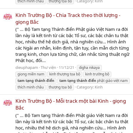
Category:
Kinh
thích minh châu
thượng tọa bộ
Kinh Trường Bộ - Chia Track theo thời lượng -
giọng Bắc
(" ... Bộ Tam tạng Thánh điển Phật giáo Việt Nam ra đời
lần này là kết tinh từ các bậc Tổ sư, các bậc chân tu thật
học, nhiều thế hệ dịch giả, nhà nghiên cứu... Hình ảnh
các Ngài an nhẫn, kiên định, tận tụy, cần mẫn dịch từng
trang kinh, chọn lựa từng chữ, cân nhắc từng thuật ngữ
Phật học, đối...
dieuphapam
Thư viện
11/12/21
digha nikaya
giọng miền nam
kinh thượng tọa bộ
kinh trường bộ
tam
tạng
thánh
điển
tam
tạng
thánh
điển
phật giáo việt nam
Category:
Kinh
thích minh châu
thượng tọa bộ
Kinh Trường Bộ - Mỗi track một bài Kinh - giọng
Bắc
(" ... Bộ Tam tạng Thánh điển Phật giáo Việt Nam ra đời
lần này là kết tinh từ các bậc Tổ sư, các bậc chân tu thật
học, nhiều thế hệ dịch giả, nhà nghiên cứu... Hình ảnh