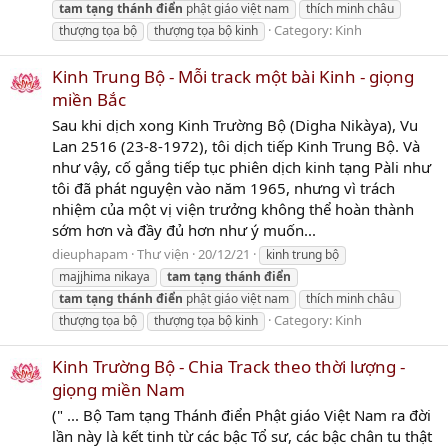
tam
tạng
thánh
điển
phật giáo việt nam
thích minh châu
Category:
Kinh
thượng tọa bộ
thượng tọa bộ kinh
Kinh Trung Bộ - Mỗi track một bài Kinh - giọng
miền Bắc
Sau khi dịch xong Kinh Trường Bộ (Digha Nikàya), Vu
Lan 2516 (23-8-1972), tôi dịch tiếp Kinh Trung Bộ. Và
như vậy, cố gắng tiếp tục phiên dịch kinh tạng Pàli như
tôi đã phát nguyện vào năm 1965, nhưng vì trách
nhiệm của một vị viện trưởng không thể hoàn thành
sớm hơn và đầy đủ hơn như ý muốn...
dieuphapam
Thư viện
20/12/21
kinh trung bộ
majjhima nikaya
tam
tạng
thánh
điển
tam
tạng
thánh
điển
phật giáo việt nam
thích minh châu
Category:
Kinh
thượng tọa bộ
thượng tọa bộ kinh
Kinh Trường Bộ - Chia Track theo thời lượng -
giọng miền Nam
(" ... Bộ Tam tạng Thánh điển Phật giáo Việt Nam ra đời
lần này là kết tinh từ các bậc Tổ sư, các bậc chân tu thật