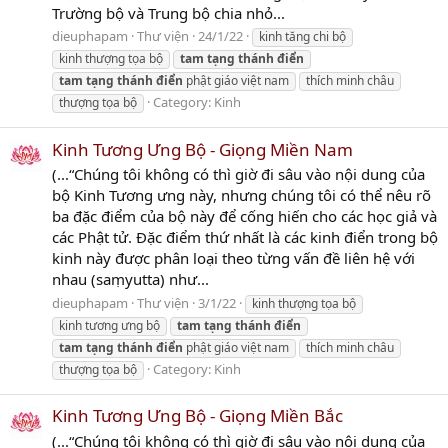
Trường bộ và Trung bộ chia nhỏ...
dieuphapam
Thư viện
24/1/22
kinh tăng chi bộ
kinh thượng tọa bộ
tam
tạng
thánh
điển
tam
tạng
thánh
điển
phật giáo việt nam
thích minh châu
Category:
Kinh
thượng tọa bộ
Kinh Tương Ưng Bộ - Giọng Miền Nam
(...“Chúng tôi không có thì giờ đi sâu vào nội dung của
bộ Kinh Tương ưng này, nhưng chúng tôi có thể nêu rõ
ba đặc điểm của bộ này để cống hiến cho các học giả và
các Phật tử. Đặc điểm thứ nhất là các kinh điển trong bộ
kinh này được phân loại theo từng vấn đề liên hệ với
nhau (saṃyutta) như...
dieuphapam
Thư viện
3/1/22
kinh thượng tọa bộ
kinh tương ưng bộ
tam
tạng
thánh
điển
tam
tạng
thánh
điển
phật giáo việt nam
thích minh châu
Category:
Kinh
thượng tọa bộ
Kinh Tương Ưng Bộ - Giọng Miền Bắc
(...“Chúng tôi không có thì giờ đi sâu vào nội dung của