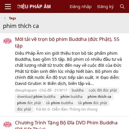
Đăng nhập
Đăng ký
Tags
phim thích ca
Mời tải về trọn bộ phim Buddha (đức Phật), 55
tập
Diệu Pháp Âm xin giới thiệu trọn bộ tác phẩm phim
Buddha, bao gồm 55 tập. Bộ phim có nhiều đầu tư và
chất lượng nhất từ trước đến nay về cuộc đời của Đức
Phật từ Đản sinh đến lúc nhập Niết bàn. Bộ phim do
chính đất nước Ấn độ trực tiếp sản xuất. ※ Đạo diễn:
David Grubin ※ Biên dịch, biên tập và...
dieuphapam
Chủ đề
21/9/17
buddha
cuộc đời đức phật
download
phim
buddha
phim
buddha
phim
thích
ca
phim
đức phật
tải
phim
buddha
tải
phim
đức phật
Trả lời: 0
Diễn đàn:
Thông tin chung
đức phật
Chương Trình Tặng Bộ Đĩa DVD Phim Buddha