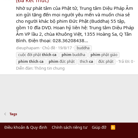
(Đã Kết Thúc)
Nhờ sự phát tâm của Phật tử, Trung tâm Diệu Pháp Âm
xin gửi tặng đến mọi người yêu mến và muốn chia sẻ
cho người khác bộ phim Đức Phật (Buddha) 55 tập,
gồm 10 đĩa DVD. Hoan hỷ liên hệ: Trung tâm Diệu Pháp
Âm VP lầu 2, chùa Khuông Việt, 1355 Hoàng Sa, Q Tân
Bình. Điện thoại: 028.36208438...
dieuphapam
Chủ đề
19/8/17
buddha
cuộc đời phật
thích
ca
phim
buddha
phim
phật giáo
Trả lời: 0
phim
thích
ca
phim
đức phật
thich
ca
đức phật
Diễn đàn:
Thông tin chung
Tags
Điều khoản & Quy định
Chính sách riêng tư
Giúp đỡ
R
S
S