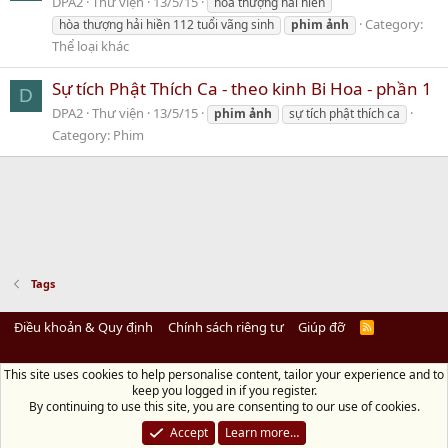
DPA2
Thư viện
13/5/15
hoà thượng hải hiền
Category:
hòa thượng hải hiền 112 tuổi vãng sinh
phim
ảnh
Thể loại khác
Sự tích Phật Thích Ca - theo kinh Bi Hoa - phần 1
D
DPA2
Thư viện
13/5/15
phim
ảnh
sự tích phật thích ca
Category:
Phim
Tags
Điều khoản & Quy định
Chính sách riêng tư
Giúp đỡ
R
S
S
This site uses cookies to help personalise content, tailor your experience and to
Diệu Pháp Âm
keep you logged in if you register.
Chùa Diệu Pháp - Số 72/14 Phú Mỹ, Phú Hòa Đông, Củ Chi, TP.HCM
(Xem Bản
By continuing to use this site, you are consenting to our use of cookies.
đồ)
Điện thoại: 028.36208438 | Email:
bientap@dieuphapam.net
Accept
Learn more…
Chủ Nhiệm: Thích Minh Thiền