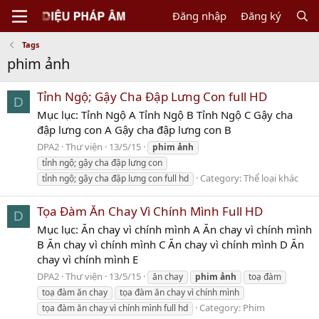
Đăng nhập
Đăng ký
Tags
phim ảnh
Tỉnh Ngộ; Gậy Cha Đập Lưng Con full HD
D
Mục lục: Tỉnh Ngộ A Tỉnh Ngộ B Tỉnh Ngộ C Gậy cha
đập lưng con A Gậy cha đập lưng con B
DPA2
Thư viện
13/5/15
phim
ảnh
tỉnh ngộ; gậy cha đập lưng con
Category:
Thể loại khác
tỉnh ngộ; gậy cha đập lưng con full hd
Tọa Đàm Ăn Chay Vì Chính Mình Full HD
D
Mục lục: Ăn chay vì chính mình A Ăn chay vì chính mình
B Ăn chay vì chính mình C Ăn chay vì chính mình D Ăn
chay vì chính mình E
DPA2
Thư viện
13/5/15
ăn chay
phim
ảnh
toạ đàm
toạ đàm ăn chay
tọa đàm ăn chay vì chính mình
Category:
Phim
tọa đàm ăn chay vì chính mình full hd