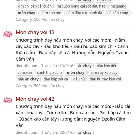
kim chi bắp cải cuộn
mì cuộn bông cải sốt dầu hào
mì quảng
món
chay
nấm kho me
nấm đậu xúc bánh đa
nấu ăn
chay
Category:
500 Món ăn chay
Món chay vol 43
Chương trình dạy nấu món chay, với các món: - Nấm
cây xào cay - Bầu kho tiêu - Đậu hũ xào kim chi - Canh
thập cẩm - Đậu bắp sốt cà. Hướng dẫn: Nguyễn Dzoãn
Cẩm Vân
dieuphapam
Thư viện
29/9/16
ăn
chay
bầu kho tiêu
cẩm vân
canh thập cẩm
món
chay
nấm cây xào cay
nấu ăn
chay
đậu bắp sốt cà
đậu hũ
đậu hũ xào kim chi
Category:
500 Món ăn chay
Món chay vol 42
Chương trình dạy nấu món chay, với các món: - Bắp cải
xào chua cay - Cơm trộn - Bún xào cần - Gỏi bắp cải tím
- Củ sắn xào cần tây Hướng dẫn: Nguyễn Dzoãn Cẩm
Vân
dieuphapam
Thư viện
23/9/16
ăn
chay