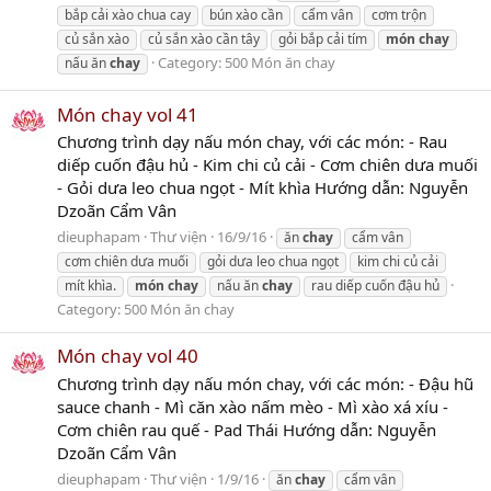
bắp cải xào chua cay
bún xào cần
cẩm vân
cơm trộn
củ sắn xào
củ sắn xào cần tây
gỏi bắp cải tím
món
chay
Category:
500 Món ăn chay
nấu ăn
chay
Món chay vol 41
Chương trình dạy nấu món chay, với các món: - Rau
diếp cuốn đậu hủ - Kim chi củ cải - Cơm chiên dưa muối
- Gỏi dưa leo chua ngọt - Mít khìa Hướng dẫn: Nguyễn
Dzoãn Cẩm Vân
dieuphapam
Thư viện
16/9/16
ăn
chay
cẩm vân
cơm chiên dưa muối
gỏi dưa leo chua ngọt
kim chi củ cải
mít khìa.
món
chay
nấu ăn
chay
rau diếp cuốn đậu hủ
Category:
500 Món ăn chay
Món chay vol 40
Chương trình dạy nấu món chay, với các món: - Đậu hũ
sauce chanh - Mì căn xào nấm mèo - Mì xào xá xíu -
Cơm chiên rau quế - Pad Thái Hướng dẫn: Nguyễn
Dzoãn Cẩm Vân
dieuphapam
Thư viện
1/9/16
ăn
chay
cẩm vân