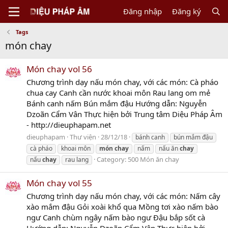
Đăng nhập
Đăng ký
Tags
món chay
Món chay vol 56
Chương trình dạy nấu món chay, với các món: Cà pháo
chua cay Canh cần nước khoai môn Rau lang om mẻ
Bánh canh nấm Bún mắm đậu Hướng dẫn: Nguyễn
Dzoãn Cẩm Vân Thực hiện bởi Trung tâm Diệu Pháp Âm
- http://dieuphapam.net
dieuphapam
Thư viện
28/12/18
bánh canh
bún mắm đậu
cà pháo
khoai môn
món
chay
nấm
nấu ăn
chay
Category:
500 Món ăn chay
nấu
chay
rau lang
Món chay vol 55
Chương trình dạy nấu món chay, với các món: Nấm cây
xào mắm đậu Gỏi xoài khổ qua Mồng tơi xào nấm bào
ngư Canh chùm ngây nấm bào ngư Đậu bắp sốt cà
Hướng dẫn: Nguyễn Dzoãn Cẩm Vân Thực hiện bởi