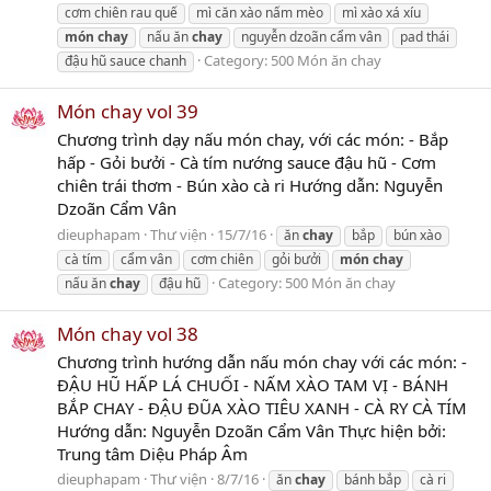
cơm chiên rau quế
mì căn xào nấm mèo
mì xào xá xíu
món
chay
nấu ăn
chay
nguyễn dzoãn cẩm vân
pad thái
Category:
500 Món ăn chay
đậu hũ sauce chanh
Món chay vol 39
Chương trình dạy nấu món chay, với các món: - Bắp
hấp - Gỏi bưởi - Cà tím nướng sauce đậu hũ - Cơm
chiên trái thơm - Bún xào cà ri Hướng dẫn: Nguyễn
Dzoãn Cẩm Vân
dieuphapam
Thư viện
15/7/16
ăn
chay
bắp
bún xào
cà tím
cẩm vân
cơm chiên
gỏi bưởi
món
chay
Category:
500 Món ăn chay
nấu ăn
chay
đậu hũ
Món chay vol 38
Chương trình hướng dẫn nấu món chay với các món: -
ĐẬU HŨ HẤP LÁ CHUỐI - NẤM XÀO TAM VỊ - BÁNH
BẮP CHAY - ĐẬU ĐŨA XÀO TIÊU XANH - CÀ RY CÀ TÍM
Hướng dẫn: Nguyễn Dzoãn Cẩm Vân Thực hiện bởi:
Trung tâm Diệu Pháp Âm
dieuphapam
Thư viện
8/7/16
ăn
chay
bánh bắp
cà ri