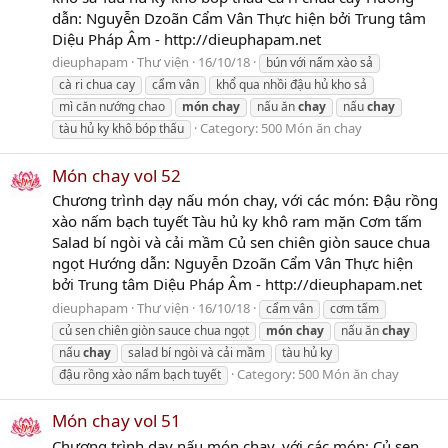
dẫn: Nguyễn Dzoãn Cẩm Vân Thực hiện bởi Trung tâm
Diệu Pháp Âm - http://dieuphapam.net
dieuphapam
Thư viện
16/10/18
bún với nấm xào sả
cà ri chua cay
cẩm vân
khổ qua nhồi đậu hủ kho sả
mì căn nướng chao
món
chay
nấu ăn
chay
nấu
chay
Category:
500 Món ăn chay
tàu hủ ky khô bóp thấu
Món chay vol 52
Chương trình dạy nấu món chay, với các món: Đậu rồng
xào nấm bạch tuyết Tàu hủ ky khô ram mặn Cơm tấm
Salad bí ngòi và cải mầm Củ sen chiên giòn sauce chua
ngọt Hướng dẫn: Nguyễn Dzoãn Cẩm Vân Thực hiện
bởi Trung tâm Diệu Pháp Âm - http://dieuphapam.net
dieuphapam
Thư viện
16/10/18
cẩm vân
cơm tấm
củ sen chiên giòn sauce chua ngọt
món
chay
nấu ăn
chay
nấu
chay
salad bí ngòi và cải mầm
tàu hủ ky
Category:
500 Món ăn chay
đậu rồng xào nấm bạch tuyết
Món chay vol 51
Chương trình dạy nấu món chay, với các món: Củ sen