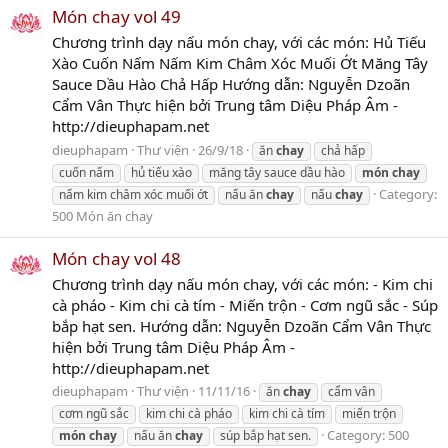
Món chay vol 49
Chương trình dạy nấu món chay, với các món: Hủ Tiếu
Xào Cuốn Nấm Nấm Kim Châm Xóc Muối Ớt Măng Tây
Sauce Dầu Hào Chả Hấp Hướng dẫn: Nguyễn Dzoãn
Cẩm Vân Thực hiện bởi Trung tâm Diệu Pháp Âm -
http://dieuphapam.net
dieuphapam
Thư viện
26/9/18
ăn
chay
chả hấp
cuốn nấm
hủ tiếu xào
măng tây sauce dầu hào
món
chay
Category:
nấm kim châm xóc muối ớt
nấu ăn
chay
nấu
chay
500 Món ăn chay
Món chay vol 48
Chương trình dạy nấu món chay, với các món: - Kim chi
cà pháo - Kim chi cà tím - Miến trộn - Cơm ngũ sắc - Súp
bắp hạt sen. Hướng dẫn: Nguyễn Dzoãn Cẩm Vân Thực
hiện bởi Trung tâm Diệu Pháp Âm -
http://dieuphapam.net
dieuphapam
Thư viện
11/11/16
ăn
chay
cẩm vân
cơm ngũ sắc
kim chi cà pháo
kim chi cà tím
miến trộn
Category:
500
món
chay
nấu ăn
chay
súp bắp hạt sen.