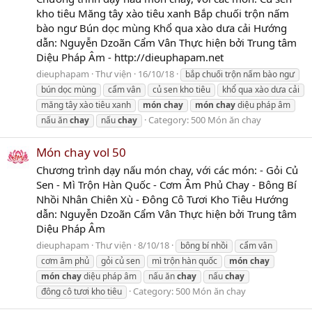
kho tiêu Măng tây xào tiêu xanh Bắp chuối trộn nấm
bào ngư Bún dọc mùng Khổ qua xào dưa cải Hướng
dẫn: Nguyễn Dzoãn Cẩm Vân Thực hiện bởi Trung tâm
Diệu Pháp Âm - http://dieuphapam.net
dieuphapam
Thư viện
16/10/18
bắp chuối trộn nấm bào ngư
bún dọc mùng
cẩm vân
củ sen kho tiêu
khổ qua xào dưa cải
măng tây xào tiêu xanh
món
chay
món
chay
diệu pháp âm
Category:
500 Món ăn chay
nấu ăn
chay
nấu
chay
Món chay vol 50
Chương trình dạy nấu món chay, với các món: - Gỏi Củ
Sen - Mì Trộn Hàn Quốc - Cơm Âm Phủ Chay - Bông Bí
Nhồi Nhân Chiên Xù - Đông Cô Tươi Kho Tiêu Hướng
dẫn: Nguyễn Dzoãn Cẩm Vân Thực hiện bởi Trung tâm
Diệu Pháp Âm
dieuphapam
Thư viện
8/10/18
bông bí nhồi
cẩm vân
cơm âm phủ
gỏi củ sen
mì trộn hàn quốc
món
chay
món
chay
diệu pháp âm
nấu ăn
chay
nấu
chay
Category:
500 Món ăn chay
đông cô tươi kho tiêu