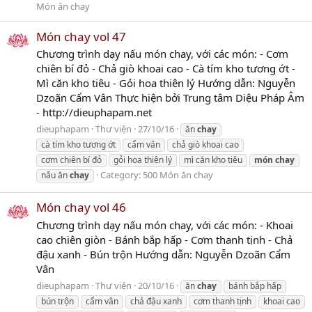
Món ăn chay
Món chay vol 47
Chương trình dạy nấu món chay, với các món: - Cơm
chiên bí đỏ - Chả giò khoai cao - Cà tím kho tương ớt -
Mì căn kho tiêu - Gỏi hoa thiên lý Hướng dẫn: Nguyễn
Dzoãn Cẩm Vân Thực hiện bởi Trung tâm Diệu Pháp Âm
- http://dieuphapam.net
dieuphapam
Thư viện
27/10/16
ăn
chay
cà tím kho tương ớt
cẩm vân
chả giò khoai cao
cơm chiên bí đỏ
gỏi hoa thiên lý
mì căn kho tiêu
món
chay
Category:
500 Món ăn chay
nấu ăn
chay
Món chay vol 46
Chương trình dạy nấu món chay, với các món: - Khoai
cao chiên giòn - Bánh bắp hấp - Cơm thanh tịnh - Chả
đậu xanh - Bún trộn Hướng dẫn: Nguyễn Dzoãn Cẩm
Vân
dieuphapam
Thư viện
20/10/16
ăn
chay
bánh bắp hấp
bún trộn
cẩm vân
chả đậu xanh
cơm thanh tịnh
khoai cao