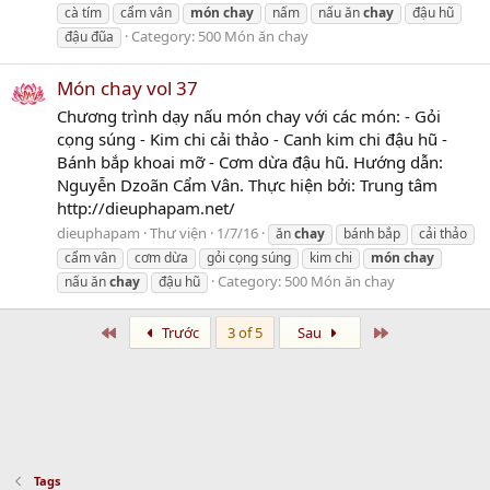
cà tím
cẩm vân
món
chay
nấm
nấu ăn
chay
đậu hũ
Category:
500 Món ăn chay
đậu đũa
Món chay vol 37
Chương trình dạy nấu món chay với các món: - Gỏi
cọng súng - Kim chi cải thảo - Canh kim chi đậu hũ -
Bánh bắp khoai mỡ - Cơm dừa đậu hũ. Hướng dẫn:
Nguyễn Dzoãn Cẩm Vân. Thực hiện bởi: Trung tâm
http://dieuphapam.net/
dieuphapam
Thư viện
1/7/16
ăn
chay
bánh bắp
cải thảo
cẩm vân
cơm dừa
gỏi cọng súng
kim chi
món
chay
Category:
500 Món ăn chay
nấu ăn
chay
đậu hũ
First
Last
Trước
3 of 5
Sau
Tags