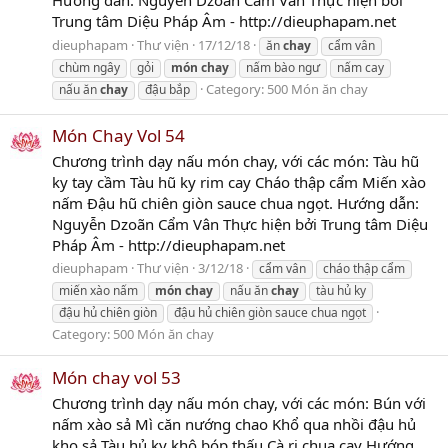
Trung tâm Diệu Pháp Âm - http://dieuphapam.net
dieuphapam
Thư viện
17/12/18
ăn
chay
cẩm vân
chùm ngây
gỏi
món
chay
nấm bào ngư
nấm cay
Category:
500 Món ăn chay
nấu ăn
chay
đậu bắp
Món Chay Vol 54
Chương trình dạy nấu món chay, với các món: Tàu hũ
ky tay cầm Tàu hũ ky rim cay Cháo thập cẩm Miến xào
nấm Đậu hũ chiên giòn sauce chua ngọt. Hướng dẫn:
Nguyễn Dzoãn Cẩm Vân Thực hiện bởi Trung tâm Diệu
Pháp Âm - http://dieuphapam.net
dieuphapam
Thư viện
3/12/18
cẩm vân
cháo thập cẩm
miến xào nấm
món
chay
nấu ăn
chay
tàu hủ ky
đậu hủ chiên giòn
đậu hủ chiên giòn sauce chua ngọt
Category:
500 Món ăn chay
Món chay vol 53
Chương trình dạy nấu món chay, với các món: Bún với
nấm xào sả Mì căn nướng chao Khổ qua nhồi đậu hủ
kho sả Tàu hủ ky khô bóp thấu Cà ri chua cay Hướng