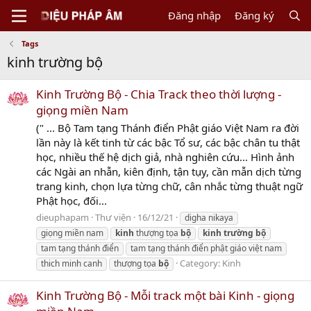
Đăng nhập
Đăng ký
Tags
kinh trường bộ
Kinh Trường Bộ - Chia Track theo thời lượng -
giọng miền Nam
(" ... Bộ Tam tạng Thánh điển Phật giáo Việt Nam ra đời
lần này là kết tinh từ các bậc Tổ sư, các bậc chân tu thật
học, nhiều thế hệ dịch giả, nhà nghiên cứu... Hình ảnh
các Ngài an nhẫn, kiên định, tận tụy, cần mẫn dịch từng
trang kinh, chọn lựa từng chữ, cân nhắc từng thuật ngữ
Phật học, đối...
dieuphapam
Thư viện
16/12/21
digha nikaya
giọng miền nam
kinh
thượng tọa
bộ
kinh
trường
bộ
tam tạng thánh điển
tam tạng thánh điển phật giáo việt nam
Category:
Kinh
thich minh canh
thượng tọa
bộ
Kinh Trường Bộ - Mỗi track một bài Kinh - giọng