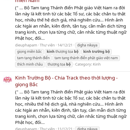
miền Nam
(" ... Bộ Tam tạng Thánh điển Phật giáo Việt Nam ra đời
lần này là kết tinh từ các bậc Tổ sư, các bậc chân tu thật
học, nhiều thế hệ dịch giả, nhà nghiên cứu... Hình ảnh
các Ngài an nhẫn, kiên định, tận tụy, cần mẫn dịch từng
trang kinh, chọn lựa từng chữ, cân nhắc từng thuật ngữ
Phật học, đối...
dieuphapam
Thư viện
14/12/21
digha nikaya
giọng miền bắc
kinh
thượng tọa
bộ
kinh
trường
bộ
tam tạng thánh điển
tam tạng thánh điển phật giáo việt nam
Category:
Kinh
thích minh châu
thượng tọa
bộ
Kinh Trường Bộ - Chia Track theo thời lượng -
giọng Bắc
(" ... Bộ Tam tạng Thánh điển Phật giáo Việt Nam ra đời
lần này là kết tinh từ các bậc Tổ sư, các bậc chân tu thật
học, nhiều thế hệ dịch giả, nhà nghiên cứu... Hình ảnh
các Ngài an nhẫn, kiên định, tận tụy, cần mẫn dịch từng
trang kinh, chọn lựa từng chữ, cân nhắc từng thuật ngữ
Phật học, đối...
dieuphapam
Thư viện
11/12/21
digha nikaya