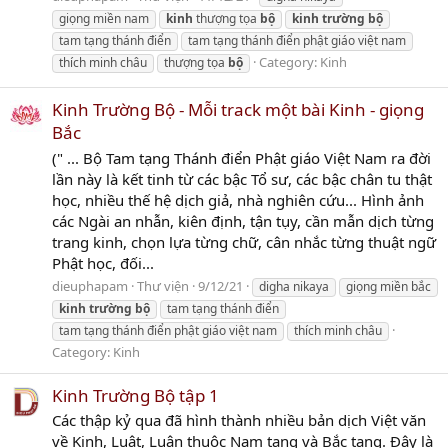
giọng miền nam
kinh
thượng tọa
bộ
kinh
trường
bộ
tam tạng thánh điển
tam tạng thánh điển phật giáo việt nam
Category:
Kinh
thích minh châu
thượng tọa
bộ
Kinh Trường Bộ - Mỗi track một bài Kinh - giọng
Bắc
(" ... Bộ Tam tạng Thánh điển Phật giáo Việt Nam ra đời
lần này là kết tinh từ các bậc Tổ sư, các bậc chân tu thật
học, nhiều thế hệ dịch giả, nhà nghiên cứu... Hình ảnh
các Ngài an nhẫn, kiên định, tận tụy, cần mẫn dịch từng
trang kinh, chọn lựa từng chữ, cân nhắc từng thuật ngữ
Phật học, đối...
dieuphapam
Thư viện
9/12/21
digha nikaya
giọng miền bắc
kinh
trường
bộ
tam tạng thánh điển
tam tạng thánh điển phật giáo việt nam
thích minh châu
Category:
Kinh
Kinh Trường Bộ tập 1
Các thập kỷ qua đã hình thành nhiều bản dịch Việt văn
về Kinh, Luật, Luận thuộc Nam tạng và Bắc tạng. Đây là