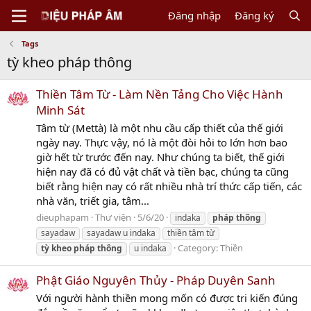
Đăng nhập
Đăng ký
Tags
tỳ kheo pháp thông
Thiền Tâm Từ - Làm Nền Tảng Cho Việc Hành
Minh Sát
Tâm từ (Mettà) là một nhu cầu cấp thiết của thế giới
ngày nay. Thực vậy, nó là một đòi hỏi to lớn hơn bao
giờ hết từ trước đến nay. Như chúng ta biết, thế giới
hiện nay đã có đủ vật chất và tiền bạc, chúng ta cũng
biết rằng hiện nay có rất nhiều nhà trí thức cấp tiến, các
nhà văn, triết gia, tâm...
dieuphapam
Thư viện
5/6/20
indaka
pháp
thông
sayadaw
sayadaw u indaka
thiền tâm từ
Category:
Thiền
tỳ
kheo
pháp
thông
u indaka
Phật Giáo Nguyên Thủy - Pháp Duyên Sanh
Với người hành thiền mong mốn có được tri kiến đúng