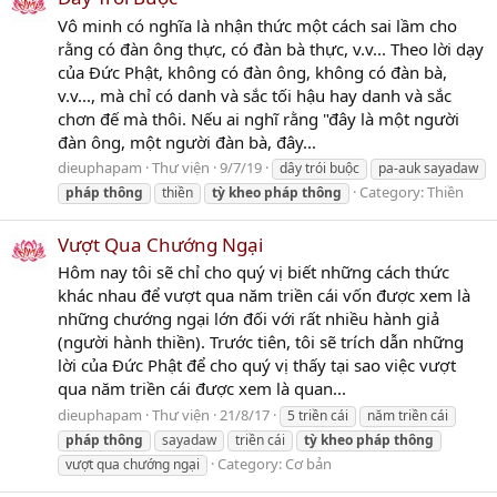
Vô minh có nghĩa là nhận thức một cách sai lầm cho
rằng có đàn ông thực, có đàn bà thực, v.v... Theo lời dạy
của Đức Phật, không có đàn ông, không có đàn bà,
v.v..., mà chỉ có danh và sắc tối hậu hay danh và sắc
chơn đế mà thôi. Nếu ai nghĩ rằng "đây là một người
đàn ông, một người đàn bà, đây...
dieuphapam
Thư viện
9/7/19
dây trói buộc
pa-auk sayadaw
Category:
Thiền
pháp
thông
thiền
tỳ
kheo
pháp
thông
Vượt Qua Chướng Ngại
Hôm nay tôi sẽ chỉ cho quý vị biết những cách thức
khác nhau để vượt qua năm triền cái vốn được xem là
những chướng ngại lớn đối với rất nhiều hành giả
(người hành thiền). Trước tiên, tôi sẽ trích dẫn những
lời của Đức Phật để cho quý vị thấy tại sao việc vượt
qua năm triền cái được xem là quan...
dieuphapam
Thư viện
21/8/17
5 triền cái
năm triền cái
pháp
thông
sayadaw
triền cái
tỳ
kheo
pháp
thông
Category:
Cơ bản
vượt qua chướng ngại