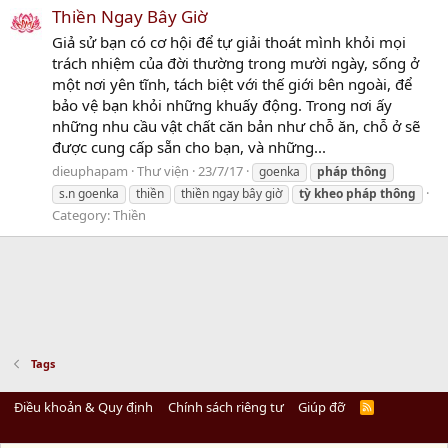
Thiền Ngay Bây Giờ
Giả sử bạn có cơ hội để tự giải thoát mình khỏi mọi
trách nhiệm của đời thường trong mười ngày, sống ở
một nơi yên tĩnh, tách biệt với thế giới bên ngoài, để
bảo vệ bạn khỏi những khuấy động. Trong nơi ấy
những nhu cầu vật chất căn bản như chỗ ăn, chỗ ở sẽ
được cung cấp sẵn cho bạn, và những...
dieuphapam
Thư viện
23/7/17
goenka
pháp
thông
s.n goenka
thiền
thiền ngay bây giờ
tỳ
kheo
pháp
thông
Category:
Thiền
Tags
Điều khoản & Quy định
Chính sách riêng tư
Giúp đỡ
R
S
S