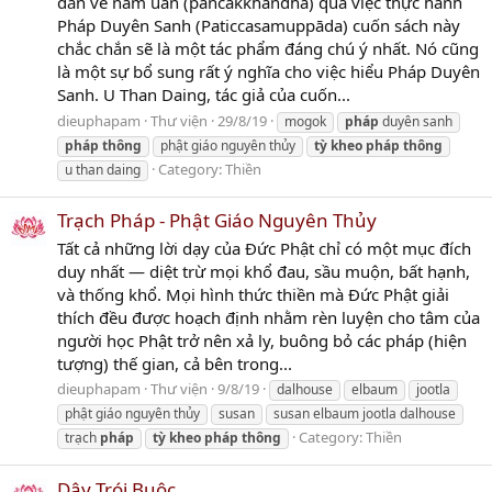
đắn về năm uẩn (pañcakkhandha) qua việc thực hành
Pháp Duyên Sanh (Paticcasamuppāda) cuốn sách này
chắc chắn sẽ là một tác phẩm đáng chú ý nhất. Nó cũng
là một sự bổ sung rất ý nghĩa cho việc hiểu Pháp Duyên
Sanh. U Than Daing, tác giả của cuốn...
dieuphapam
Thư viện
29/8/19
mogok
pháp
duyên sanh
pháp
thông
phật giáo nguyên thủy
tỳ
kheo
pháp
thông
Category:
Thiền
u than daing
Trạch Pháp - Phật Giáo Nguyên Thủy
Tất cả những lời dạy của Đức Phật chỉ có một mục đích
duy nhất — diệt trừ mọi khổ đau, sầu muộn, bất hạnh,
và thống khổ. Mọi hình thức thiền mà Đức Phật giải
thích đều được hoạch định nhằm rèn luyện cho tâm của
người học Phật trở nên xả ly, buông bỏ các pháp (hiện
tượng) thế gian, cả bên trong...
dieuphapam
Thư viện
9/8/19
dalhouse
elbaum
jootla
phật giáo nguyên thủy
susan
susan elbaum jootla dalhouse
Category:
Thiền
trạch
pháp
tỳ
kheo
pháp
thông
Dây Trói Buộc