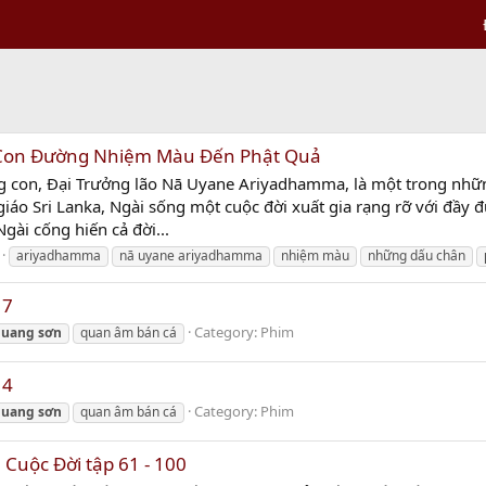
Con Đường Nhiệm Màu Đến Phật Quả
g con, Đại Trưởng lão Nā Uyane Ariyadhamma, là một trong nhữn
giáo Sri Lanka, Ngài sống một cuộc đời xuất gia rạng rỡ với đầy 
gài cống hiến cả đời...
ariyadhamma
nā uyane ariyadhamma
nhiệm màu
những dấu chân
 7
Category:
Phim
quang
sơn
quan âm bán cá
 4
Category:
Phim
quang
sơn
quan âm bán cá
Cuộc Đời tập 61 - 100