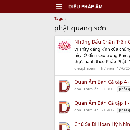
Tags
phật quang sơn
Những Dấu Chân Trên 
Vị Thầy đáng kính của chún
này. Ở đỉnh cao trong Phật 
thực hành theo Pháp Phật. N
dieuphapam
Thư viện
17/6/25
Quan Âm Bán Cá tập 4 -
dpa
Thư viện
27/9/12
phật
Quan Âm Bán Cá tập 1 -
dpa
Thư viện
21/9/12
phật
Chú Sa Di Hoan Hỷ Nhìn 