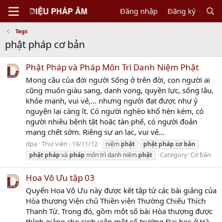
Đăng nhập
Đăng ký
Tags
phật pháp cơ bản
Phật Pháp và Pháp Môn Trì Danh Niệm Phật
Mong cầu của đời người Sống ở trên đời, con người ai
cũng muốn giàu sang, danh vọng, quyền lực, sống lâu,
khỏe mạnh, vui vẻ,... nhưng người đạt được như ý
nguyện lại càng ít. Có người nghèo khổ hèn kém, có
người nhiều bệnh tật hoặc tàn phế, có người đoản
mạng chết sớm. Riêng sự an lạc, vui vẻ...
dpa
Thư viện
19/11/12
niệm
phật
phật
pháp
cơ
bản
Category:
Cơ bản
phật
pháp
và
pháp
môn trì danh niệm
phật
Hoa Vô Ưu tập 03
Quyển Hoa Vô Ưu này được kết tập từ các bài giảng của
Hòa thượng Viện chủ Thiền viện Thường Chiếu Thích
Thanh Từ. Trong đó, gồm một số bài Hòa thượng được
thỉnh giảng cho sinh viên một số trường Đại học ở Hà