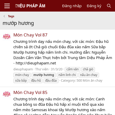
Đăng nhập
Đăng ký
Tags
mướp hương
Món Chay Vol 87
Chương trình dạy nấu món chay, với các món: Đậu hũ
chiên sả ớt Chả giò chuối Đậu đũa xào nấm Sữa bắp
Mướp hương hấp nấm linh chi. Hướng dẫn: Nguyễn
Dzoãn Cẩm Vân Thực hiện bởi Trung tâm Diệu Pháp Âm
- http://dieuphapam.net
dieuphapam
Thư viện
31/3/20
cẩm vân
chả giò
món chay
mướp
hương
nấm linh chi
nấu ăn chay
Category:
500 Món ăn chay
sữa bắp
đậu hũ
đậu đũa
Món Chay Vol 85
Chương trình dạy nấu món chay, với các món: Canh
chua bông so đũa Đậu hũ hấp xí muội Khổ qua xào
nấm mèo Samosas khoai tây Mướp hương xào nấm
đông cô Hướng dẫn: Nguyễn Dzoãn Cẩm Vân Thực hiện