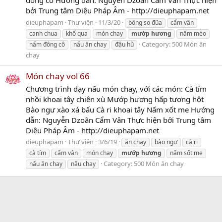
bởi Trung tâm Diệu Pháp Âm - http://dieuphapam.net
dieuphapam
Thư viện
11/3/20
bông so đũa
cẩm vân
canh chua
khổ qua
món chay
mướp
hương
nấm mèo
Category:
500 Món ăn
nấm đông cô
nấu ăn chay
đậu hũ
chay
Món chay vol 66
Chương trình dạy nấu món chay, với các món: Cà tím
nhồi khoai tây chiên xù Mướp hương hấp tương hột
Bào ngư xào xá bấu Cà ri khoai tây Nấm xốt me Hướng
dẫn: Nguyễn Dzoãn Cẩm Vân Thực hiện bởi Trung tâm
Diệu Pháp Âm - http://dieuphapam.net
dieuphapam
Thư viện
3/6/19
ăn chay
bào ngư
cà ri
cà tím
cẩm vân
món chay
mướp
hương
nấm sốt me
Category:
500 Món ăn chay
nấu ăn chay
nấu chay