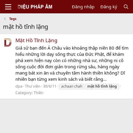
Đăng nhập
Đăng ký
Tags
mặt hồ tĩnh lặng
Mặt Hồ Tĩnh Lặng
Giả sử bạn đến Á Châu vào khoảng thập niên 80 để tìm
hiểu những lời dạy sống thực của Đức Phật, để khám
phá xem hiện nay còn có những nhà sư, những ni cô
sống cuộc đời đơn giản trong rừng sâu, hàng ngày
mang bát xin ăn và chuyên tâm hành thiền không? Dĩ
nhiên bạn từng xem kinh sách và biết rằng...
dpa
Thư viện
30/6/11
achaan chah
mặt
hồ
tĩnh
lặng
Category:
Thiền