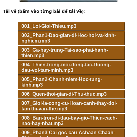
Tải về (bấm vào từng bài để tải về):