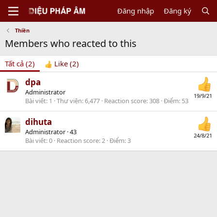
Đăng nhập
Đăng ký
Thiền
Members who reacted to this
Tất cả
(2)
Like
(2)
dpa
Administrator
19/9/21
Bài viết
1
Thư viện
6,477
Reaction score
308
Điểm
53
dihuta
Administrator
·
43
24/8/21
Bài viết
0
Reaction score
2
Điểm
3