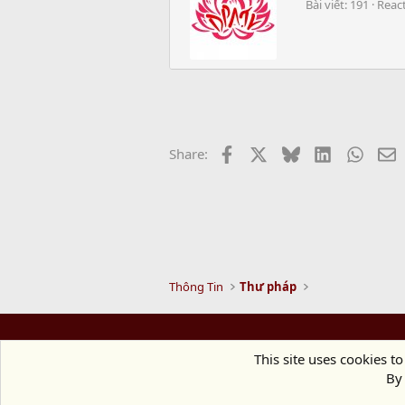
Bài viết
191
Reac
t
i
i
t
o
t
n
e
s
n
:
b
y
Facebook
X
Bluesky
LinkedIn
Whats
E
Share:
Thông Tin
Thư pháp
This site uses cookies to
By 