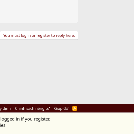
You must log in or register to reply here.
y định
Chính sách riêng tư
Giúp đỡ
R
S
S
logged in if you register.
ies.