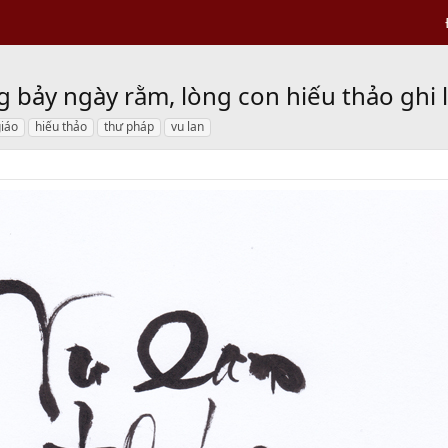
g bảy ngày rằm, lòng con hiếu thảo ghi
giáo
hiếu thảo
thư pháp
vu lan