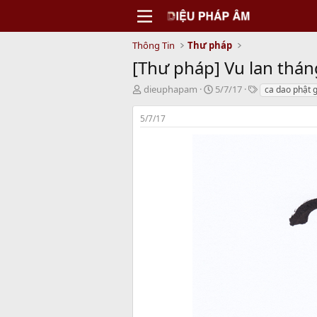
Thông Tin
Thư pháp
[Thư pháp] Vu lan thán
T
N
T
dieuphapam
5/7/17
ca dao phật 
h
g
a
r
à
g
5/7/17
e
y
s
a
b
d
ắ
s
t
t
đ
a
ầ
r
u
t
e
r