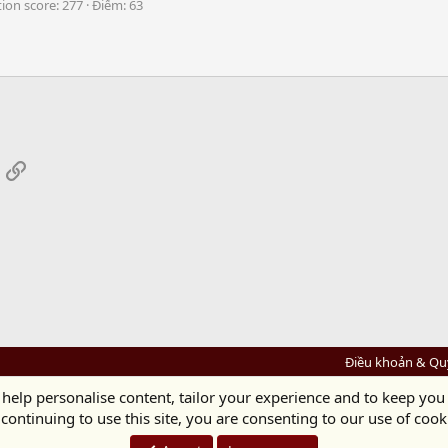
tion score
277
Điểm
63
App
mail
Link
Điều khoản & Qu
 help personalise content, tailor your experience and to keep you 
Diệu Pháp Âm
continuing to use this site, you are consenting to our use of cook
Chùa Diệu Pháp - Số 72/14 Phú Mỹ, Phú Hòa Đông, Củ Chi, TP.HCM
(Xem Bản đồ)
Điện thoại: 028.36208438 | Email:
bientap@dieuphapam.net