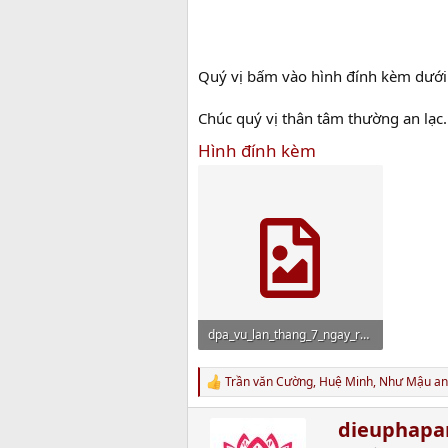
Quý vị bấm vào hình đính kèm dưới 
Chúc quý vị thân tâm thường an lạc.
Hình đính kèm
dpa_vu_lan_thang_7_ngay_ram.jpg
20.2 MB · Xem: 2,449
Trần văn Cường
,
Huệ Minh
,
Như Mậu
an
R
e
a
W
dieuphap
c
r