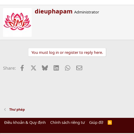
13.5 MB · Xem: 1,992
W
dieuphapam
Administrator
r
i
t
t
e
n
b
You must log in or register to reply here.
y
Facebook
X
Bluesky
LinkedIn
WhatsApp
Email
Share:
Thư pháp
Điều khoản & Quy định
Chính sách riêng tư
Giúp đỡ
R
S
S