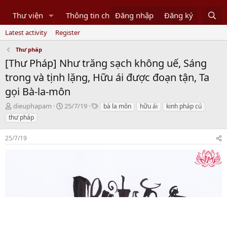
Thư viện
Thông tin chung
Đăng nhập
Thư pháp
Đăng ký
500 Món Ă
Latest activity
Register
Thư pháp
[Thư Pháp] Như trăng sạch không uế, Sáng
trong và tịnh lặng, Hữu ái được đoạn tận, Ta
gọi Bà-la-môn
T
N
T
dieuphapam
25/7/19
bà la môn
hữu ái
kinh pháp cú
h
g
a
thư pháp
r
à
g
e
y
s
25/7/19
a
b
d
ắ
s
t
t
đ
a
ầ
r
u
t
e
r