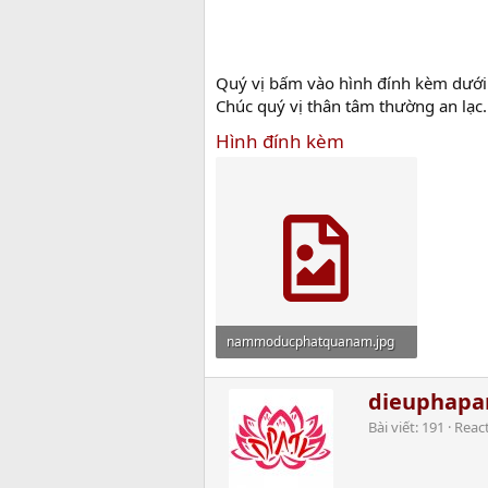
Quý vị bấm vào hình đính kèm dưới 
Chúc quý vị thân tâm thường an lạc.
Hình đính kèm
nammoducphatquanam.jpg
13.4 MB · Xem: 1,084
W
dieuphap
r
Bài viết
191
Reac
i
t
t