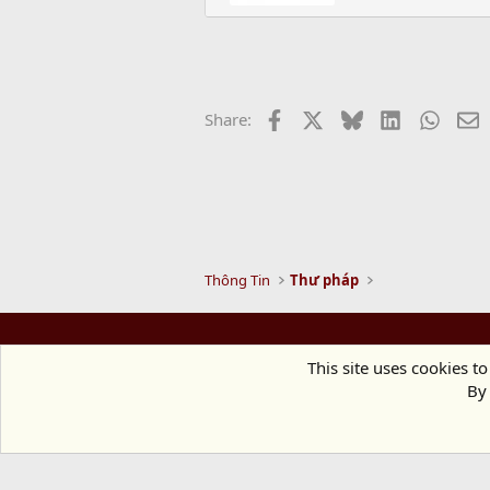
e
n
b
y
Facebook
X
Bluesky
LinkedIn
Whats
E
Share:
Thông Tin
Thư pháp
This site uses cookies to
By 