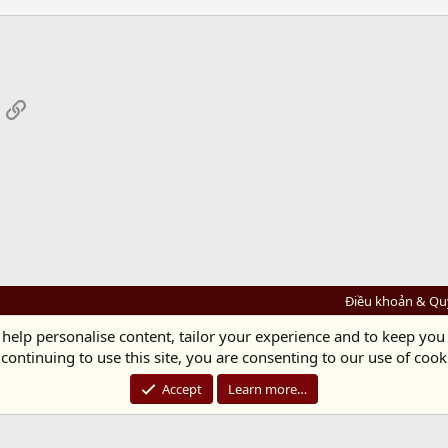
App
mail
Link
Điều khoản & Qu
 help personalise content, tailor your experience and to keep you 
Diệu Pháp Âm
continuing to use this site, you are consenting to our use of cook
Chùa Diệu Pháp - Số 72/14 Phú Mỹ, Phú Hòa Đông, Củ Chi, TP.HCM
(Xem Bản đồ)
Điện thoại: 028.36208438 | Email:
bientap@dieuphapam.net
Accept
Learn more…
Chủ Nhiệm: Thích Minh Thiền