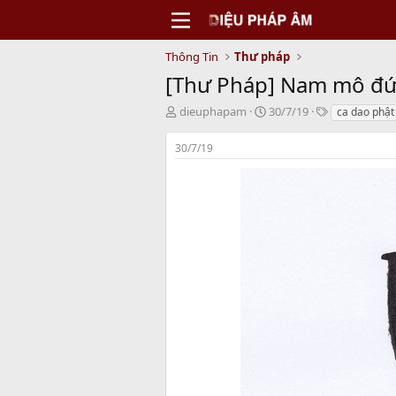
Thông Tin
Thư pháp
[Thư Pháp] Nam mô đức
T
N
T
dieuphapam
30/7/19
ca dao phật
h
g
a
r
à
g
30/7/19
e
y
s
a
b
d
ắ
s
t
t
đ
a
ầ
r
u
t
e
r