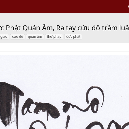
 Phật Quán Âm, Ra tay cứu độ trầm luâ
 giáo
cứu độ
quan âm
thư pháp
đức phật