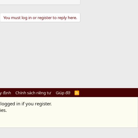
You must log in or register to reply here.
y định
Chính sách riêng tư
Giúp đỡ
R
S
S
logged in if you register.
ies.