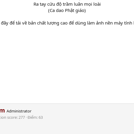
Ra tay cứu độ trầm luân mọi loài
(Ca dao Phật giáo)​
đây để tải về bản chất lượng cao để dùng làm ảnh nền máy tính h
am
Administrator
tion score
277
Điểm
63