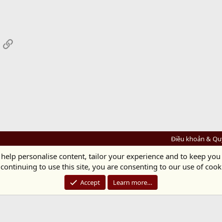
App
mail
Link
Điều khoản & Qu
 help personalise content, tailor your experience and to keep you 
Diệu Pháp Âm
continuing to use this site, you are consenting to our use of cook
Chùa Diệu Pháp - Số 72/14 Phú Mỹ, Phú Hòa Đông, Củ Chi, TP.HCM
(Xem Bản đồ)
Điện thoại: 028.36208438 | Email:
bientap@dieuphapam.net
Accept
Learn more…
Chủ Nhiệm: Thích Minh Thiền