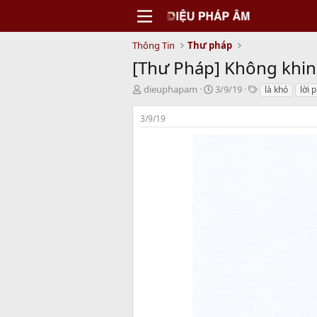
Thông Tin
Thư pháp
[Thư Pháp] Không khin
T
N
T
dieuphapam
3/9/19
là khó
lời 
h
g
a
r
à
g
3/9/19
e
y
s
a
b
d
ắ
s
t
t
đ
a
ầ
r
u
t
e
r