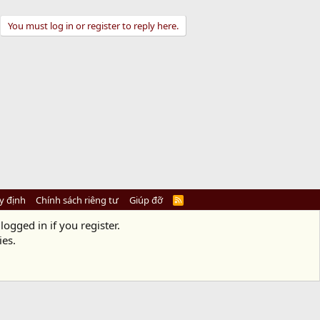
You must log in or register to reply here.
y định
Chính sách riêng tư
Giúp đỡ
R
S
S
logged in if you register.
ies.