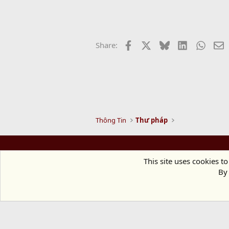
n
b
y
Facebook
X
Bluesky
LinkedIn
Whats
E
Share:
Thông Tin
Thư pháp
This site uses cookies to
By 