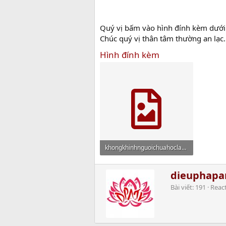
Quý vị bấm vào hình đính kèm dưới 
Chúc quý vị thân tâm thường an lạc.
Hình đính kèm
khongkhinhnguoichuahoclakho.jpg
21.3 MB · Xem: 1,290
W
dieuphap
r
Bài viết
191
Reac
i
t
t
e