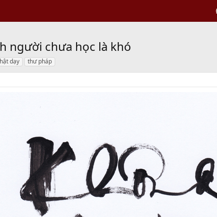
h người chưa học là khó
phật dạy
thư pháp