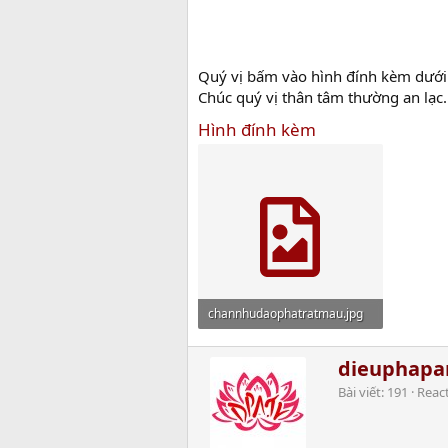
Quý vị bấm vào hình đính kèm dưới 
Chúc quý vị thân tâm thường an lạc.
Hình đính kèm
channhudaophatratmau.jpg
20.9 MB · Xem: 1,396
W
dieuphap
r
Bài viết
191
Reac
i
t
t