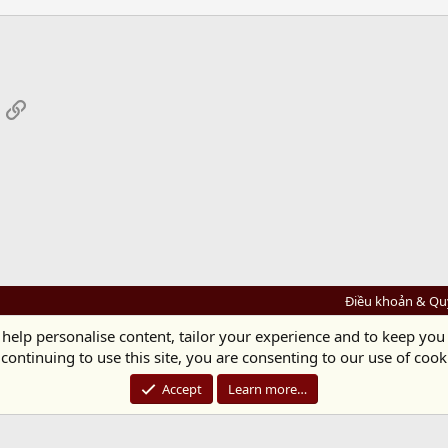
App
mail
Link
Điều khoản & Qu
 help personalise content, tailor your experience and to keep you 
Diệu Pháp Âm
continuing to use this site, you are consenting to our use of cook
Chùa Diệu Pháp - Số 72/14 Phú Mỹ, Phú Hòa Đông, Củ Chi, TP.HCM
(Xem Bản đồ)
Điện thoại: 028.36208438 | Email:
bientap@dieuphapam.net
Accept
Learn more…
Chủ Nhiệm: Thích Minh Thiền