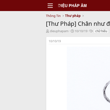
Thông Tin
Thư pháp
[Thư Pháp] Chân như đ
T
N
T
dieuphapam
10/10/19
chữ hiếu
h
g
a
r
à
g
10/10/19
e
y
s
a
b
d
ắ
s
t
t
đ
a
ầ
r
u
t
e
r