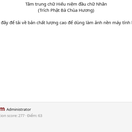
Tâm trung chữ Hiếu niệm đầu chữ Nhân
(Trích Phật Bà Chùa Hương)​
đây để tải về bản chất lượng cao để dùng làm ảnh nền máy tính h
am
Administrator
tion score
277
Điểm
63