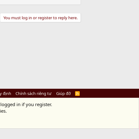
You must log in or register to reply here.
y định
Chính sách riêng tư
Giúp đỡ
R
S
S
logged in if you register.
ies.