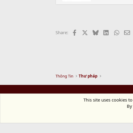
e
n
b
y
Facebook
X
Bluesky
LinkedIn
Whats
E
Share:
Thông Tin
Thư pháp
This site uses cookies to
By 