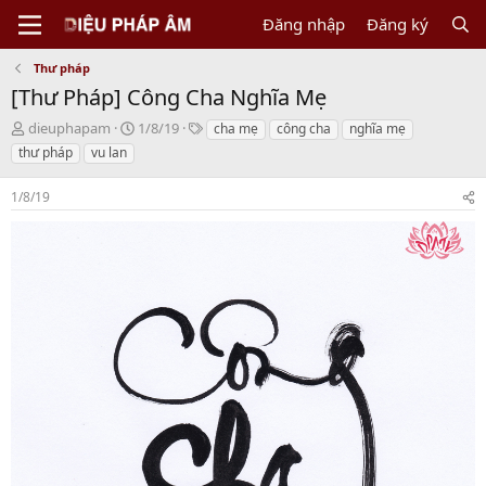
Đăng nhập
Đăng ký
Thư pháp
[Thư Pháp] Công Cha Nghĩa Mẹ
T
N
T
dieuphapam
1/8/19
cha mẹ
công cha
nghĩa mẹ
h
g
a
thư pháp
vu lan
r
à
g
e
y
s
1/8/19
a
b
d
ắ
s
t
t
đ
a
ầ
r
u
t
e
r