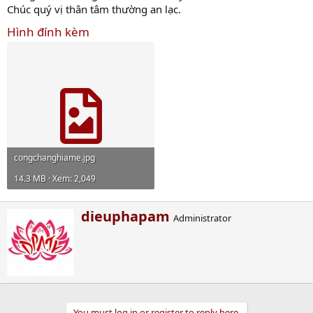
Chúc quý vị thân tâm thường an lạc.
Hình đính kèm
congchanghiame.jpg
14.3 MB · Xem: 2,049
W
dieuphapam
Administrator
r
i
t
t
e
n
b
You must log in or register to reply here.