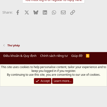
y
Facebook
X
Bluesky
LinkedIn
WhatsApp
Email
Link
Share:
Thư pháp
Điều khoản & Quy định
Chính sách riêng tư
Giúp đỡ
R
S
S
This site uses cookies to help personalise content, tailor your experience and to
Diệu Pháp Âm
keep you logged in if you register.
Chùa Diệu Pháp - Số 72/14 Phú Mỹ, Phú Hòa Đông, Củ Chi, TP.HCM
(Xem Bản
By continuing to use this site, you are consenting to our use of cookies.
đồ)
Điện thoại: 028.36208438 | Email:
bientap@dieuphapam.net
Accept
Learn more…
Chủ Nhiệm: Thích Minh Thiền