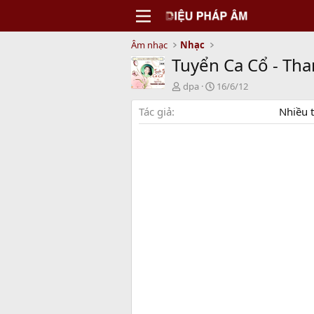
Âm nhạc
Nhạc
Tuyển Ca Cổ - Th
N
C
dpa
16/6/12
g
r
Tác giả
ư
e
Nhiều t
ờ
a
i
t
g
i
ử
o
i
n
d
a
t
e