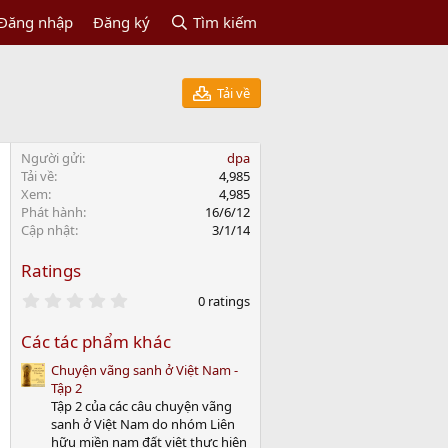
Đăng nhập
Đăng ký
Tìm kiếm
Tải về
Người gửi
dpa
Tải về
4,985
Xem
4,985
Phát hành
16/6/12
Cập nhật
3/1/14
Ratings
0
0 ratings
.
0
Các tác phẩm khác
0
s
Chuyện vãng sanh ở Việt Nam -
t
a
Tập 2
r
Tập 2 của các câu chuyện vãng
(
sanh ở Việt Nam do nhóm Liên
s
hữu miền nam đất việt thực hiện