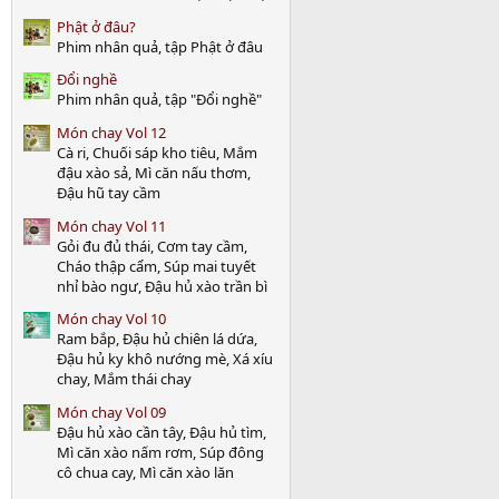
)
Phật ở đâu?
Phim nhân quả, tập Phật ở đâu
Đổi nghề
Phim nhân quả, tập "Đổi nghề"
Món chay Vol 12
Cà ri, Chuối sáp kho tiêu, Mắm
đậu xào sả, Mì căn nấu thơm,
Đậu hũ tay cầm
Món chay Vol 11
Gỏi đu đủ thái, Cơm tay cầm,
Cháo thập cẩm, Súp mai tuyết
nhỉ bào ngư, Đậu hủ xào trần bì
Món chay Vol 10
Ram bắp, Đậu hủ chiên lá dứa,
Đậu hủ ky khô nướng mè, Xá xíu
chay, Mắm thái chay
Món chay Vol 09
Đậu hủ xào cần tây, Đậu hủ tìm,
Mì căn xào nấm rơm, Súp đông
cô chua cay, Mì căn xào lăn