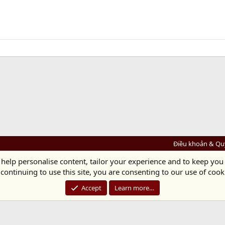
Điều khoản & Qu
 help personalise content, tailor your experience and to keep you 
Diệu Pháp Âm
continuing to use this site, you are consenting to our use of cook
Chùa Diệu Pháp - Số 72/14 Phú Mỹ, Phú Hòa Đông, Củ Chi, TP.HCM
(Xem Bản đồ)
Điện thoại: 028.36208438 | Email:
bientap@dieuphapam.net
Accept
Learn more…
Chủ Nhiệm: Thích Minh Thiền