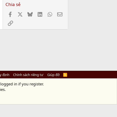
Chia sẻ
Facebook
X
Bluesky
LinkedIn
WhatsApp
Email
Link
y định
Chính sách riêng tư
Giúp đỡ
R
S
S
logged in if you register.
ies.