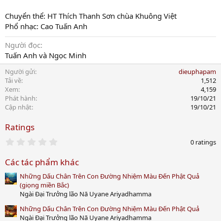
Chuyển thể: HT Thích Thanh Sơn chùa Khuông Việt
Phổ nhạc: Cao Tuấn Anh
Người đọc
Tuấn Anh và Ngọc Minh
Người gửi
dieuphapam
Tải về
1,512
Xem
4,159
Phát hành
19/10/21
Cập nhật
19/10/21
Ratings
0
0 ratings
.
0
Các tác phẩm khác
0
s
Những Dấu Chân Trên Con Đường Nhiệm Màu Đến Phật Quả
t
a
(giọng miền Bắc)
r
Ngài Đại Trưởng lão Nā Uyane Ariyadhamma
(
s
Những Dấu Chân Trên Con Đường Nhiệm Màu Đến Phật Quả
)
Ngài Đại Trưởng lão Nā Uyane Ariyadhamma