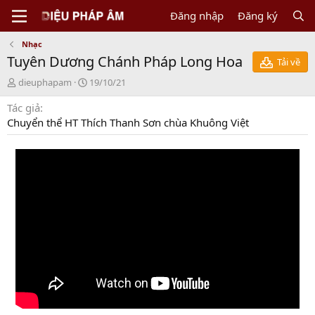
Đăng nhập
Đăng ký
Nhạc
Tuyên Dương Chánh Pháp Long Hoa
Tải về
N
C
dieuphapam
19/10/21
g
r
Tác giả
ư
e
ờ
a
Chuyển thể HT Thích Thanh Sơn chùa Khuông Việt
i
t
g
i
ử
o
i
n
d
a
t
e