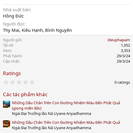
Nhà xuất bản
Hồng Đức
Người đọc
Thy Mai, Kiều Hạnh, Bình Nguyên
Người gửi
dieuphapam
Tải về
1,052
Xem
3,353
Phát hành
29/3/24
Cập nhật
29/3/24
Ratings
0
0 ratings
.
0
Các tác phẩm khác
0
s
Những Dấu Chân Trên Con Đường Nhiệm Màu Đến Phật Quả
t
a
(giọng miền Bắc)
r
Ngài Đại Trưởng lão Nā Uyane Ariyadhamma
(
s
Những Dấu Chân Trên Con Đường Nhiệm Màu Đến Phật Quả
)
Ngài Đại Trưởng lão Nā Uyane Ariyadhamma