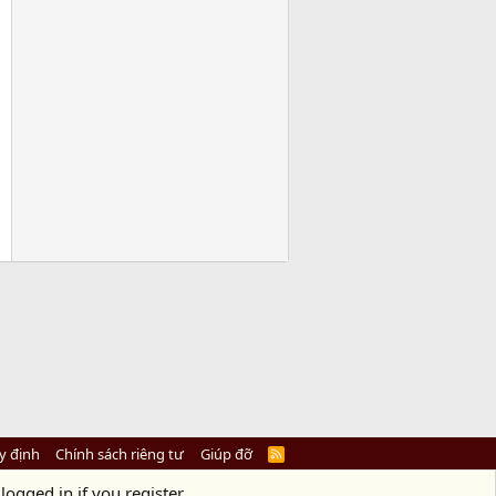
y định
Chính sách riêng tư
Giúp đỡ
R
S
S
logged in if you register.