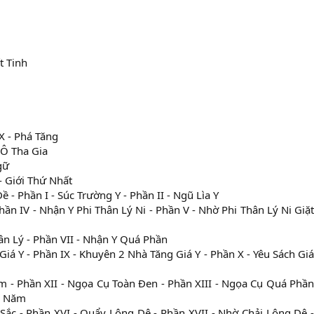
t Tinh
 X - Phá Tăng
- Ô Tha Gia
gữ
 - Giới Thứ Nhất
ề - Phần I - Súc Trường Y - Phần II - Ngũ Lìa Y
hần IV - Nhận Y Phi Thân Lý Ni - Phần V - Nhờ Phi Thân Lý Ni Giặt
hân Lý - Phần VII - Nhận Y Quá Phần
Giá Y - Phần IX - Khuyên 2 Nhà Tăng Giá Y - Phần X - Yêu Sách Giá
m - Phần XII - Ngọa Cụ Toàn Đen - Phần XIII - Ngọa Cụ Quá Phần
u Năm
Sắc - Phần XVI - Quẩy Lông Dê - Phần XVII - Nhờ Chải Lông Dê -