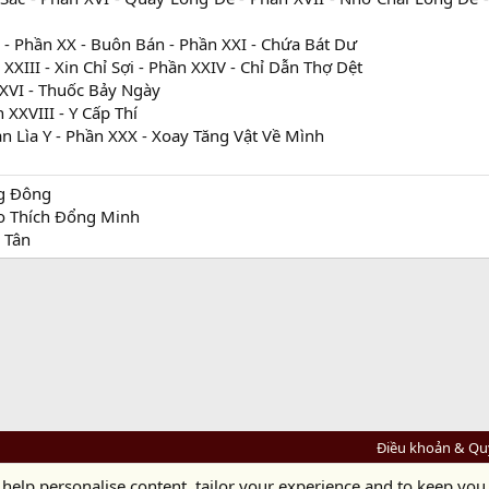
 - Phần XX - Buôn Bán - Phần XXI - Chứa Bát Dư
 XXIII - Xin Chỉ Sợi - Phần XXIV - Chỉ Dẫn Thợ Dệt
XXVI - Thuốc Bảy Ngày
XXVIII - Y Cấp Thí
n Lìa Y - Phần XXX - Xoay Tăng Vật Về Mình
g Đông
o Thích Đổng Minh
 Tân
Điều khoản & Qu
 help personalise content, tailor your experience and to keep you 