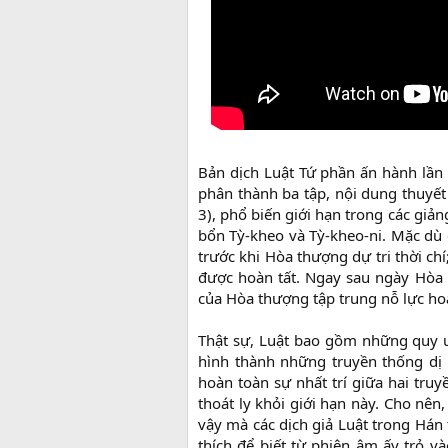
Bản dịch Luật Tứ phần ấn hành lần
phân thành ba tập, nội dung thuyết 
3), phổ biến giới hạn trong các giản
bổn Tỳ-kheo và Tỳ-kheo-ni. Mặc dù đ
trước khi Hòa thượng dự tri thời c
được hoàn tất. Ngay sau ngày Hòa t
của Hòa thượng tập trung nỗ lực hoà
Thật sự, Luật bao gồm những quy ước
hình thành những truyền thống dị 
hoàn toàn sự nhất trí giữa hai tru
thoát ly khỏi giới hạn này. Cho nên
vậy mà các dịch giả Luật trong Hán 
thích để biết từ phiên âm ấy trỏ vào