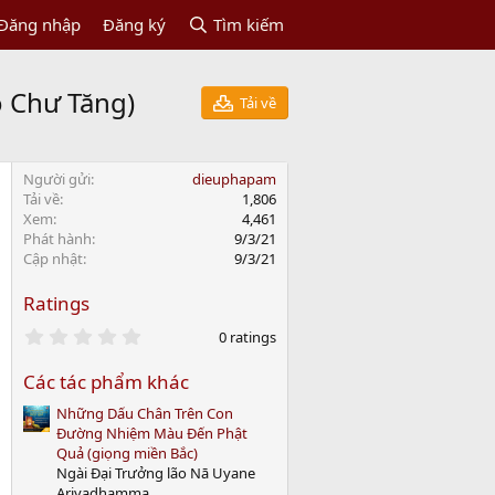
Đăng nhập
Đăng ký
Tìm kiếm
o Chư Tăng)
Tải về
Người gửi
dieuphapam
Tải về
1,806
Xem
4,461
Phát hành
9/3/21
Cập nhật
9/3/21
Ratings
0
0 ratings
.
0
Các tác phẩm khác
0
s
Những Dấu Chân Trên Con
t
a
Đường Nhiệm Màu Đến Phật
r
Quả (giọng miền Bắc)
(
Ngài Đại Trưởng lão Nā Uyane
s
Ariyadhamma