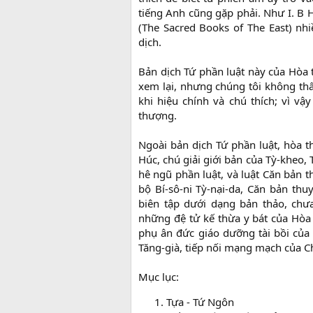
tiếng Anh cũng gặp phải. Như I. B H
(The Sacred Books of The East) nhi
dịch.
Bản dịch Tứ phần luật này của Hòa 
xem lại, nhưng chúng tôi không thấ
khi hiệu chính và chú thích; vì vậ
thượng.
Ngoài bản dịch Tứ phần luật, hòa t
Húc, chú giải giới bản của Tỳ-kheo,
hê ngũ phần luật, và luật Căn bản t
bộ Bí-sô-ni Tỳ-nại-da, Căn bản thu
biên tập dưới dạng bản thảo, chư
những đệ tử kế thừa y bát của Hòa
phụ ân đức giáo dưỡng tài bồi của
Tăng-già, tiếp nối mạng mạch của C
Mục lục:
Tựa - Tứ Ngôn