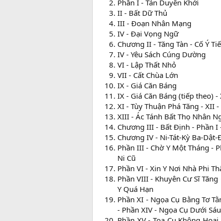
Phần I - Tán Duyên Khởi
II - Bất Dữ Thủ
III - Đoạn Nhân Mạng
IV - Đại Vọng Ngữ
Chương II - Tăng Tàn - Cố Ý Tiế
IV - Yêu Sách Cúng Dường
VI - Lập Thất Nhỏ
VII - Cất Chùa Lớn
IX - Giá Căn Báng
IX - Giá Căn Báng (tiếp theo) -
XI - Tùy Thuận Phá Tăng - XII 
XIII - Ác Tánh Bất Thọ Nhân N
Chương III - Bất Định - Phần I
Chương IV - Ni-Tát-Kỳ Ba-Dật-Đ
Phần III - Chờ Y Một Tháng - P
Ni Cũ
Phần VI - Xin Y Nơi Nhà Phi T
Phần VIII - Khuyên Cư Sĩ Tăng 
Y Quá Hạn
Phần XI - Ngọa Cụ Bằng Tơ Tằ
- Phần XIV - Ngọa Cụ Dưới Sá
Phần XV - Tọa Cụ Không Hoại 