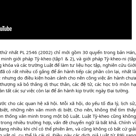
 thứ nhất PL 2546 (2002) chỉ mới gồm 30 quyển trong bản Hán,
minh giới pháp Tỳ-kheo (tập1 & 2), và giới pháp Tỳ-kheo-ni (tập
g khóa và các trường Luật để làm tư liệu học tập, nghiên cứu Giới
ã có rất nhiều cố gắng để ấn hành tiếp các phần còn lại, nhất là
hí; nhưng do điều kiện hoàn cảnh cho nên công việc ấn hành chưa
hượng xả bỏ thắng dị thục thân, các đệ tử, các học trò môn hạ
n tất các sự việc còn lại để ấn hành kịp trước ngày Đại tường.
 cho các quan hệ xã hội. Mỗi xã hội, do yếu tố địa lý, lịch sử,
biệt, những nền văn minh dị biệt. Cho nên, không thể tìm thấy
yền thống văn minh trong một bộ Luật. Luật Tỳ-kheo cũng không
, trong nhiều trường hợp, vấn đề chuyển ngữ là bất khả. Chính vì
tạng nhiều khi chỉ có thể phiên âm, và cũng không có bất cứ giải
 vật gì, cụ thể là cái gì. Điều này các dịch giả Luật từ Pāli sang