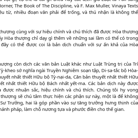
orner, The Book of The Discipline, và F. Max Muller, Vinaya Texts
ều từ, nhiều đoạn văn phải để trống, và thú nhận là không thể
thượng cùng với sự hiệu chính và chú thích đã được Hòa thượng
y Hòa thượng chỉ dạy gì thêm về những sai lầm có thể có trong
y đây có thể được coi là bản dịch chuẩn với sự ấn khả của Hòa
hượng còn dịch các văn bản Luật khác như Luật Trùng trị của Trí
 Tỳ-kheo sớ nghĩa ngài Truyền Nghiêm soạn tập, Di-sa-tắc bộ Hòa-
huyết nhất thiết Hữu bộ Tỳ-nại-da, Căn bản thuyết nhất thiết Hữu
yết nhất thiết Hữu bộ Bách nhất yết-ma. Các bản dịch này được
a được nhuận sắc, hiệu chính và chú thích. Chúng tôi hy vọng
 thượng sẽ chú tâm thực hiện các phận sự này, một là để không
 Sư Trưởng, hai là góp phần vào sự tăng trưởng hưng thịnh của
hánh pháp, làm chỗ nương tựa và phước điền cho thế gian.