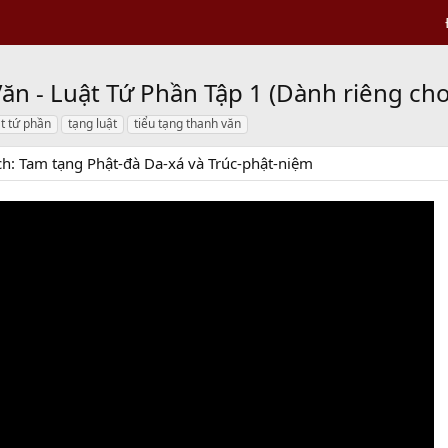
ăn - Luật Tứ Phần Tập 1 (Dành riêng ch
ật tứ phần
tạng luật
tiểu tạng thanh văn
ch: Tam tạng Phật-đà Da-xá và Trúc-phật-niệm