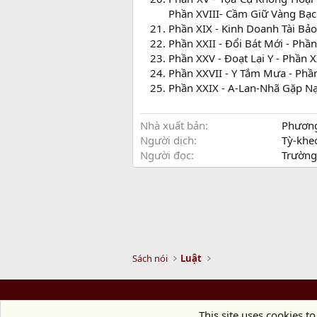
Phần XVIII- Cầm Giữ Vàng Bạc
Phần XIX - Kinh Doanh Tài Bảo
Phần XXII - Đổi Bát Mới - Phần
Phần XXV - Đoạt Lại Y - Phần 
Phần XXVII - Y Tắm Mưa - Phần 
Phần XXIX - A-Lan-Nhã Gặp Nạ
Nhà xuất bản
Phươn
Người dịch
Tỳ-khe
Người đọc
Trường
Sách nói
Luật
This site uses cookies to