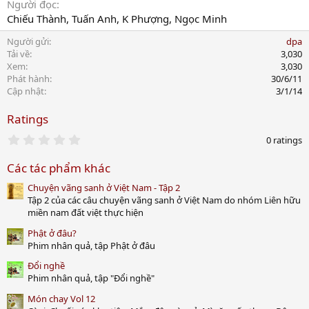
Người đọc
Chiếu Thành, Tuấn Anh, K Phượng, Ngọc Minh
Người gửi
dpa
Tải về
3,030
Xem
3,030
Phát hành
30/6/11
Cập nhật
3/1/14
Ratings
0
0 ratings
.
0
Các tác phẩm khác
0
s
Chuyện vãng sanh ở Việt Nam - Tập 2
t
a
Tập 2 của các câu chuyện vãng sanh ở Việt Nam do nhóm Liên hữu
r
miền nam đất việt thực hiện
(
s
Phật ở đâu?
)
Phim nhân quả, tập Phật ở đâu
Đổi nghề
Phim nhân quả, tập "Đổi nghề"
Món chay Vol 12