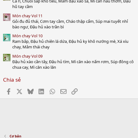
Cà ri, Chuối sáp kho tiêu, Mắm đậu xào sả, Mì căn nấu thơm, Đậu
hũ tay cầm
Món chay Vol 11
Gỏi đu đủ thái, Cơm tay cầm, Cháo thập cẩm, Súp mai tuyết nhỉ
bào ngư, Đậu hủ xào trần bì
Món chay Vol 10
Ram bắp, Đậu hủ chiên lá dứa, Đậu hủ ky khô nướng mè, Xá xíu
chay, Mắm thái chay
Món chay Vol 09
Đậu hủ xào cần tây, Đậu hủ tìm, Mì căn xào nấm rơm, Súp đông cô
chua cay, Mì căn xào lăn
Chia sẻ
Facebook
X
Bluesky
LinkedIn
WhatsApp
Email
Link
Cơ bản