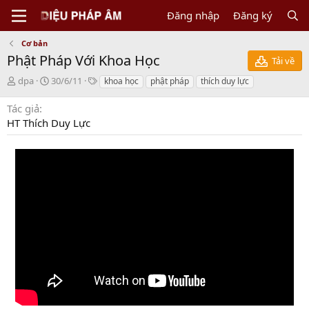
Đăng nhập
Đăng ký
Cơ bản
Phật Pháp Với Khoa Học
Tải về
N
C
T
dpa
30/6/11
khoa học
phật pháp
thích duy lực
g
r
a
ư
e
g
Tác giả
ờ
a
s
HT Thích Duy Lực
i
t
g
i
ử
o
i
n
d
a
t
e