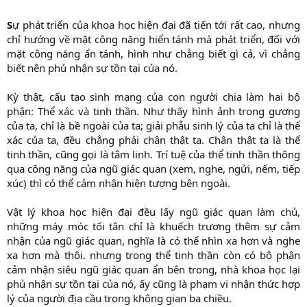
S
ự phát triển của khoa học hiện đại đã tiến tới rất cao, nhưng
chỉ hướng về mặt công năng hiển tánh mà phát triển, đối với
mặt công năng ẩn tánh, hình như chẳng biết gì cả, vì chẳng
biết nên phủ nhận sự tồn tại của nó.
Kỳ thật, cấu tạo sinh mạng của con người chia làm hai bộ
phận: Thể xác và tinh thần. Như thấy hình ảnh trong gương
của ta, chỉ là bề ngoài của ta; giải phẫu sinh lý của ta chỉ là thể
xác của ta, đều chẳng phải chân thật ta. Chân thật ta là thể
tinh thần, cũng gọi là tâm linh. Trí tuệ của thể tinh thần thông
qua công năng của ngũ giác quan (xem, nghe, ngửi, nếm, tiếp
xúc) thì có thể cảm nhận hiện tượng bên ngoài.
Vật lý khoa học hiện đại đều lấy ngũ giác quan làm chủ,
những máy móc tối tân chỉ là khuếch trương thêm sự cảm
nhận của ngũ giác quan, nghĩa là có thể nhìn xa hơn và nghe
xa hơn mà thôi. nhưng trong thể tinh thần còn có bộ phận
cảm nhận siêu ngũ giác quan ẩn bên trong, nhà khoa học lại
phủ nhận sự tồn tại của nó, ấy cũng là phạm vi nhận thức hợp
lý của người địa cầu trong không gian ba chiều.