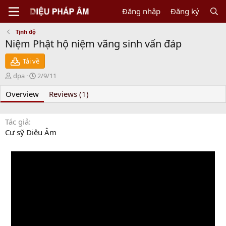
Đăng nhập
Đăng ký
Tịnh độ
Niệm Phật hộ niệm vãng sinh vấn đáp
Tải về
N
C
dpa
2/9/11
g
r
Overview
ư
e
Reviews (1)
ờ
a
i
t
g
i
Tác giả
ử
o
Cư sỹ Diệu Âm
i
n
d
a
t
e