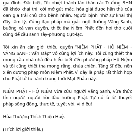
gia đình. Đặc biệt, Tôi nhiệt thành tán thán các Trưởng BHN
đã khéo khai thị, cởi mở gút mắc, hóa giải được hận thù của
oan gia trái chủ cho bệnh nhân. Người bịnh nhờ sự khai thị
đầy tâm lý, đúng đạo pháp mà giác ngộ đường Vãng Sanh,
buông xả vạn duyên, thiết tha Niệm Phật đến hơi thở cuối
cùng để cầu sanh Tây-phương Cực-lạc.
Tôi xin ân cần giới thiệu quyển “NIỆM PHẬT - HỘ NIỆM -
VÃNG SANH: Vấn Đáp” vô cùng lợi ích này. Tôi cũng thiết tha
mong cầu nhà nhà đều hiểu biết đến phương pháp Hộ Niệm
và tôi cũng thiết tha mong rằng, chùa chiền, Tăng Sĩ đều nên
xiển dương pháp môn Niệm Phật, vì đây là pháp rất thích hợp
cho Phật tử tu hành trong thời Mạt Pháp này.
NIỆM PHẬT - HỘ NIỆM vừa cứu người Vãng Sanh, vừa thức
tỉnh người người hồi đầu hướng Phật. Tự nó là lời thuyết
pháp sống động, thực tế, tuyệt vời, vi diệu!
Hòa Thượng Thích Thiện Huệ.
(Trích lời giới thiệu)