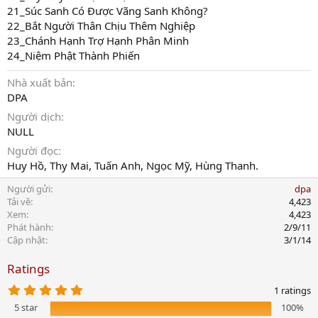
21_Súc Sanh Có Được Vãng Sanh Không?
22_Bắt Người Thân Chịu Thêm Nghiệp
23_Chánh Hạnh Trợ Hạnh Phân Minh
24_Niệm Phật Thành Phiến
Nhà xuất bản
DPA
Người dịch
NULL
Người đọc
Huy Hồ, Thy Mai, Tuấn Anh, Ngọc Mỹ, Hùng Thanh.
Người gửi
dpa
Tải về
4,423
Xem
4,423
Phát hành
2/9/11
Cập nhật
3/1/14
Ratings
5
1 ratings
.
5 star
100%
0