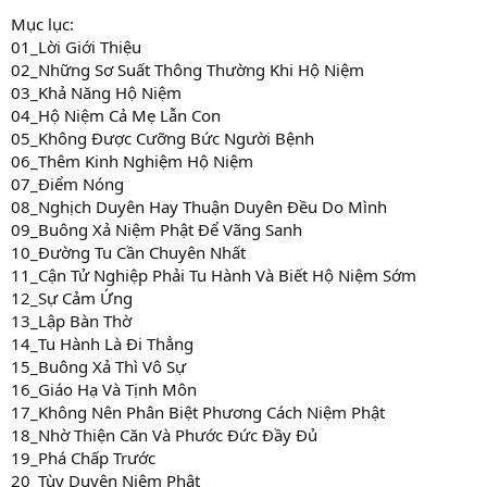
Mục lục:
01_Lời Giới Thiệu
02_Những Sơ Suất Thông Thường Khi Hộ Niệm
03_Khả Năng Hộ Niệm
04_Hộ Niệm Cả Mẹ Lẫn Con
05_Không Được Cưỡng Bức Người Bệnh
06_Thêm Kinh Nghiệm Hộ Niệm
07_Điểm Nóng
08_Nghịch Duyên Hay Thuận Duyên Đều Do Mình
09_Buông Xả Niệm Phật Để Vãng Sanh
10_Đường Tu Cần Chuyên Nhất
11_Cận Tử Nghiệp Phải Tu Hành Và Biết Hộ Niệm Sớm
12_Sự Cảm Ứng
13_Lập Bàn Thờ
14_Tu Hành Là Đi Thẳng
15_Buông Xả Thì Vô Sự
16_Giáo Hạ Và Tịnh Môn
17_Không Nên Phân Biệt Phương Cách Niệm Phật
18_Nhờ Thiện Căn Và Phước Đức Đầy Đủ
19_Phá Chấp Trước
20_Tùy Duyên Niệm Phật