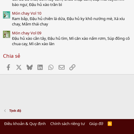
bào ngư, Đậu hủ xào trần bì
Món chay Vol 10
Ram bắp, Đậu hủ chiên lá dứa, Đậu hủ ky khô nướng mè, Xá xíu
chay, Mắm thái chay
Món chay Vol 09
Đậu hủ xào cần tây, Đậu hủ tìm, Mì căn xào nấm rơm, Súp đông cô
chua cay, Mì căn xào lăn
Chia sẻ
Facebook
X
Bluesky
LinkedIn
WhatsApp
Email
Link
Tịnh độ
Điều khoản & Quy định
Chính sách riêng tư
Giúp đỡ
R
S
S