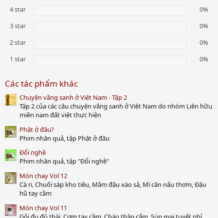
0
s
4 star
0%
t
a
3 star
0%
r
(
2 star
0%
s
)
1 star
0%
Các tác phẩm khác
Chuyện vãng sanh ở Việt Nam - Tập 2
Tập 2 của các câu chuyện vãng sanh ở Việt Nam do nhóm Liên hữu
miền nam đất việt thực hiện
Phật ở đâu?
Phim nhân quả, tập Phật ở đâu
Đổi nghề
Phim nhân quả, tập "Đổi nghề"
Món chay Vol 12
Cà ri, Chuối sáp kho tiêu, Mắm đậu xào sả, Mì căn nấu thơm, Đậu
hũ tay cầm
Món chay Vol 11
Gỏi đu đủ thái, Cơm tay cầm, Cháo thập cẩm, Súp mai tuyết nhỉ