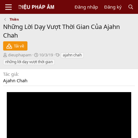
Đăng nhập
Đăng ký
Thiền
Những Lời Dạy Vượt Thời Gian Của Ajahn
Chah
Tải về
N
C
T
dieuphapam
10/3/19
ajahn chah
g
r
a
những lời dạy vượt thời gian
ư
e
g
ờ
a
s
Tác giả
i
t
Ajahn Chah
g
i
ử
o
i
n
d
a
t
e