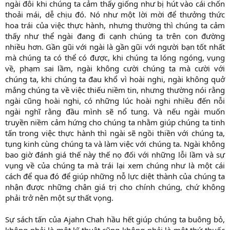
ngài đôi khi chúng ta cảm thấy giống như bị hút vào cái chốn
thoải mái, dễ chịu đó. Nó như một lời mời để thưởng thức
hoa trái của việc thực hành, nhưng thường thì chúng ta cảm
thấy như thể ngài đang đi cạnh chúng ta trên con đường
nhiều hơn. Gần gũi với ngài là gần gũi với người bạn tốt nhất
mà chúng ta có thể có được, khi chúng ta lóng ngóng, vụng
về, phạm sai lầm, ngài không cười chúng ta mà cười với
chúng ta, khi chúng ta đau khổ vì hoài nghi, ngài không quở
mắng chúng ta về việc thiếu niềm tin, nhưng thường nói rằng
ngài cũng hoài nghi, có những lúc hoài nghi nhiều đến nỗi
ngài nghĩ rằng đầu mình sẽ nổ tung. Và nếu ngài muốn
truyền niềm cảm hứng cho chúng ta nhằm giúp chúng ta tinh
tấn trong việc thực hành thì ngài sẽ ngồi thiền với chúng ta,
tụng kinh cùng chúng ta và làm việc với chúng ta. Ngài không
bao giờ đánh giá thế này thế nọ đối với những lỗi lầm và sự
vụng về của chúng ta mà trái lại xem chúng như là một cái
cách để qua đó để giúp những nỗ lực diệt thành của chúng ta
nhận được những chân giá trị cho chính chúng, chứ không
phải trở nên một sự thất vọng.
Sự sách tấn của Ajahn Chah hầu hết giúp chúng ta buông bỏ,