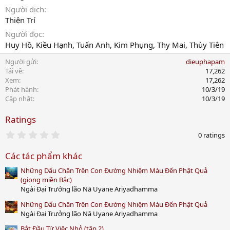
Người dịch
Thiện Trí
Người đọc
Huy Hồ, Kiều Hạnh, Tuấn Anh, Kim Phụng, Thy Mai, Thùy Tiên
Người gửi
dieuphapam
Tải về
17,262
Xem
17,262
Phát hành
10/3/19
Cập nhật
10/3/19
Ratings
0
0 ratings
.
0
Các tác phẩm khác
0
s
Những Dấu Chân Trên Con Đường Nhiệm Màu Đến Phật Quả
t
a
(giọng miền Bắc)
r
Ngài Đại Trưởng lão Nā Uyane Ariyadhamma
(
s
Những Dấu Chân Trên Con Đường Nhiệm Màu Đến Phật Quả
)
Ngài Đại Trưởng lão Nā Uyane Ariyadhamma
Bắt Đầu Từ Việc Nhỏ (tập 2)