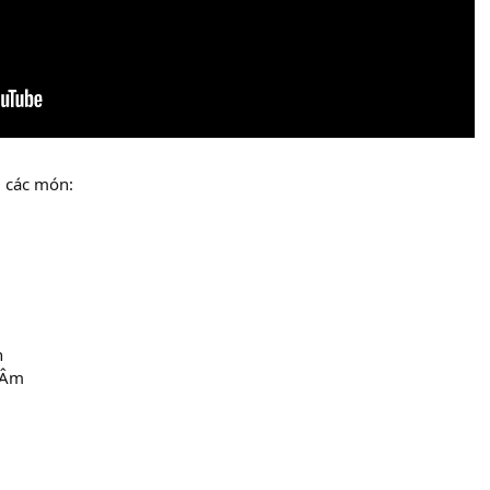
i các món:
n
 Âm