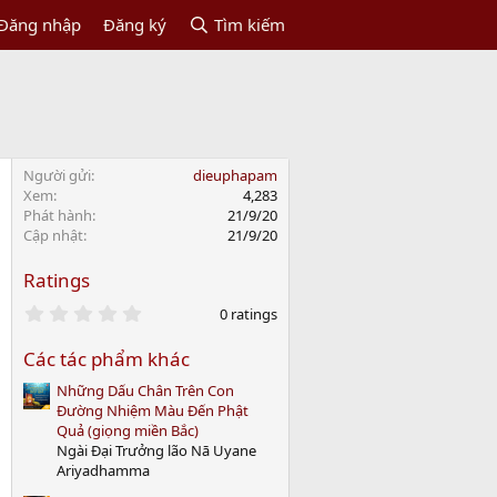
Đăng nhập
Đăng ký
Tìm kiếm
Người gửi
dieuphapam
Xem
4,283
Phát hành
21/9/20
Cập nhật
21/9/20
Ratings
0
0 ratings
.
0
Các tác phẩm khác
0
s
Những Dấu Chân Trên Con
t
a
Đường Nhiệm Màu Đến Phật
r
Quả (giọng miền Bắc)
(
Ngài Đại Trưởng lão Nā Uyane
s
Ariyadhamma
)