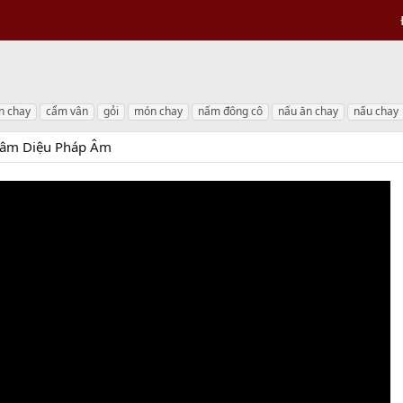
n chay
cẩm vân
gỏi
món chay
nấm đông cô
nấu ăn chay
nấu chay
tâm Diệu Pháp Âm