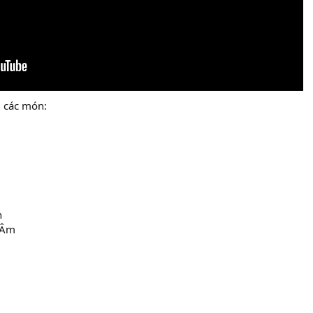
i các món:
n
 Âm