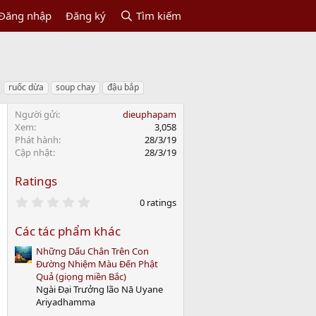
Đăng nhập
Đăng ký
Tìm kiếm
ruốc dừa
soup chay
đậu bắp
Người gửi
dieuphapam
Xem
3,058
Phát hành
28/3/19
Cập nhật
28/3/19
Ratings
0
0 ratings
.
0
Các tác phẩm khác
0
s
Những Dấu Chân Trên Con
t
a
Đường Nhiệm Màu Đến Phật
r
Quả (giọng miền Bắc)
(
Ngài Đại Trưởng lão Nā Uyane
s
Ariyadhamma
)