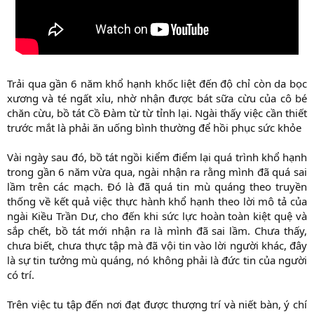
Trải qua gần 6 năm khổ hạnh khốc liệt đến độ chỉ còn da bọc
xương và té ngất xỉu, nhờ nhận được bát sữa cừu của cô bé
chăn cừu, bồ tát Cồ Đàm từ từ tỉnh lại. Ngài thấy việc cần thiết
trước mắt là phải ăn uống bình thường để hồi phục sức khỏe
Vài ngày sau đó, bồ tát ngồi kiểm điểm lại quá trình khổ hạnh
trong gần 6 năm vừa qua, ngài nhận ra rằng mình đã quá sai
lầm trên các mạch. Đó là đã quá tin mù quáng theo truyền
thống về kết quả việc thực hành khổ hạnh theo lời mô tả của
ngài Kiều Trần Dư, cho đến khi sức lực hoàn toàn kiệt quệ và
sắp chết, bồ tát mới nhận ra là mình đã sai lầm. Chưa thấy,
chưa biết, chưa thực tập mà đã vội tin vào lời người khác, đây
là sự tin tưởng mù quáng, nó không phải là đức tin của người
có trí.
Trên việc tu tập đến nơi đạt được thượng trí và niết bàn, ý chí