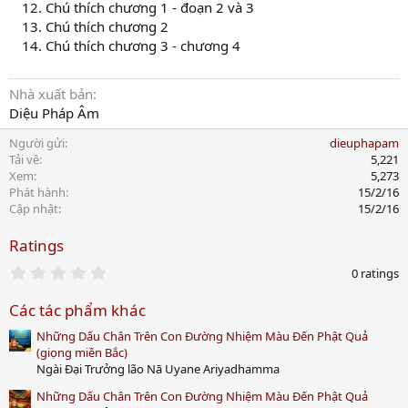
Chú thích chương 1 - đoạn 2 và 3
Chú thích chương 2
Chú thích chương 3 - chương 4
Nhà xuất bản
Diệu Pháp Âm
Người gửi
dieuphapam
Tải về
5,221
Xem
5,273
Phát hành
15/2/16
Cập nhật
15/2/16
Ratings
0
0 ratings
.
0
Các tác phẩm khác
0
s
Những Dấu Chân Trên Con Đường Nhiệm Màu Đến Phật Quả
t
a
(giọng miền Bắc)
r
Ngài Đại Trưởng lão Nā Uyane Ariyadhamma
(
s
Những Dấu Chân Trên Con Đường Nhiệm Màu Đến Phật Quả
)