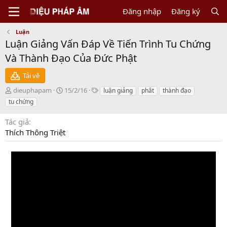
Đăng nhập
Đăng ký
Luận
Luận Giảng Vấn Đáp Về Tiến Trình Tu Chứng
Và Thành Đạo Của Đức Phật
Tải về
N
C
T
dieuphapam
15/2/16
luận giảng
phât
thành đạo
g
r
a
tu chứng
ư
e
g
ờ
a
s
Tác giả
i
t
Thích Thông Triệt
g
i
ử
o
i
n
d
a
t
e