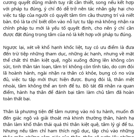
cương quyết dũng mãnh tuy rất cần thiết, song nếu kết hợp
với pháp tu đúng, ý chí đó dễ trở nên tác nhân gây hại cho
việc tu tập của người có quyết tâm tìm cầu thượng trí và niết
bàn. Đó là ta chỉ biết dồn vào nỗ lực tu tập mà không nhận ra
chính pháp tu mới là yếu tố quyết định, cho nên ý chí cần
được đặt đúng trọng tâm của nó là kết hợp với pháp tu đúng.
Ngược lại, xét về khổ hạnh khốc liệt, tuy có ưu điểm là đưa
đến trừ tiệp những tham dục, những ác hạnh, nhưng về mặt
thể chất thì thân kiệt quệ, ngồi xuống đứng lên không còn
sức, tinh thần tán loạn, tâm trí không còn tỉnh táo, do cơn đói
lã hoành hành, ngài nhận ra thân có khỏe, bụng có no vừa
đủ, việc tu tập mới thực hiện được. Bụng đói lả, thân mệt
nhoài, tâm không thể an tịnh để tu. Bồ tát đã nhận ra quan
điểm, hành hạ thân để đánh bại tâm làm chủ tâm đã hoàn
toàn thất bại.
Thân là phương tiện để tâm nương vào nó tu hành, muốn đi
đến giác ngộ và giải thoát mà khinh thường thân, hành hạ
thân làm khổ thân thái quá thì thân kiệt quệ, tâm lý gì để tu.
Nhưng nếu tâm chỉ ham thích ngũ dục, tập chú vào những