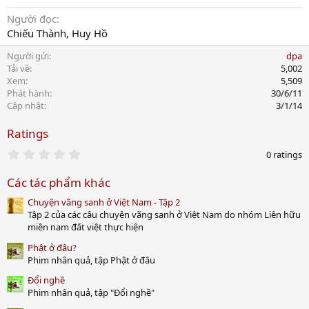
Người đọc
Chiếu Thành, Huy Hồ
Người gửi
dpa
Tải về
5,002
Xem
5,509
Phát hành
30/6/11
Cập nhật
3/1/14
Ratings
0
0 ratings
.
0
Các tác phẩm khác
0
s
Chuyện vãng sanh ở Việt Nam - Tập 2
t
a
Tập 2 của các câu chuyện vãng sanh ở Việt Nam do nhóm Liên hữu
r
miền nam đất việt thực hiện
(
s
Phật ở đâu?
)
Phim nhân quả, tập Phật ở đâu
Đổi nghề
Phim nhân quả, tập "Đổi nghề"