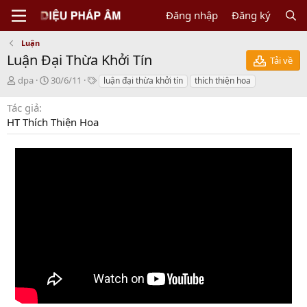
Đăng nhập
Đăng ký
Luận
Luận Đại Thừa Khởi Tín
Tải về
N
C
T
dpa
30/6/11
luận đại thừa khởi tín
thích thiện hoa
g
r
a
ư
e
g
Tác giả
ờ
a
s
HT Thích Thiện Hoa
i
t
g
i
ử
o
i
n
d
a
t
e