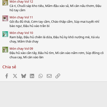
Món chay Vol 12
Cà ri, Chuối sáp kho tiêu, Mắm đậu xào sả, Mì căn nấu thơm, Đậu
hũ tay cầm
Món chay Vol 11
Gỏi đu đủ thái, Cơm tay cầm, Cháo thập cẩm, Súp mai tuyết nhỉ
bào ngư, Đậu hủ xào trần bì
Món chay Vol 10
Ram bắp, Đậu hủ chiên lá dứa, Đậu hủ ky khô nướng mè, Xá xíu
chay, Mắm thái chay
Món chay Vol 09
Đậu hủ xào cần tây, Đậu hủ tìm, Mì căn xào nấm rơm, Súp đông cô
chua cay, Mì căn xào lăn
Chia sẻ
Facebook
X
Bluesky
LinkedIn
WhatsApp
Email
Link