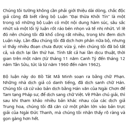
Chúng tôi tường không cần phải giới thiệu dài dòng, chắc độc
giả cũng đã biết rằng bộ Luận "Đại thừa Khởi Tín" là một
trong số những bộ Luận có một nội dung hàm súc, sâu sắc
nhứt và một lối lý luận rốt ráo bén nhọn và tế nhị nhứt. Vì lẽ
đó nên chúng tôi đã khổ công rất nhiều, trong khi đem dịch
Luận này. Lần đầu chúng tôi đã dịch hơn phân nữa bộ, nhưng
vì thấy nhiều đoạn chưa được vừa ý, nên chúng tôi đã bỏ tất
cả, và dịch lại lần thứ hai. Tính tất cả hai lần dịcu thuật, thời
gian trên một năm (từ tháng 11 năm Canh Tý đến tháng 12
năm Tân Sửu, tức là từ năm 1960 đến năm 1962).
Bộ luận này do Bồ Tát Mã Minh soạn ra bằng chữ Phạn.
Những nhà dịch giả có danh tiếng, đã dịch sanh chữ Hán.
Chúng tôi că cứ vào bản dịch bằng Hán văn của Ngài Chơn đế
Tam tạng Pháp sư, để dịch sang chữ Việt. Về Phần chú giải, thì
sau khi tham khảo nhiều bản khác nhau của các dịch giả
Trung hoa, chúng tôi đã căn cứ một phần lớn vào bản trực
giải của Ngài Đức Thanh, mà chúng tôi nhận thấy rõ ràng và
gọn gàng hơn hết.