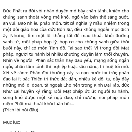
Đức Phật ra đời với nhân duyên mở bày chân tánh, khiến cho
chúng sanh thoát vòng mê khổ, ngộ vào bản thể sáng suốt,
an vui. Bao nhiêu pháp môn, tất cả nghĩa lý mầu nhiệm trong
một đời giáo hóa của đức Bổn Sư, đều không ngoài mục đích
ấy. Nhưng, tìm một lối thẳng tắt để mau thoát khỏi đường
sanh tử, một pháp hợp lý, hợp cơ cho chúng sanh giữa thời
buổi này, chỉ có môn Tịnh độ. Tại sao thế? Vì trong đời Mạt
pháp, người tu hành bị nhiều chướng duyên làm thối chuyển.
Nhìn về người: Phần sắc thân hay đau yếu, mạng sống ngắn
ngủi; phần tâm tánh thì nghiệp hoặc sâu nặng, trí huệ tối mờ.
Xét về cảnh: Phần đời thường xảy ra nạn nước tai trời; phần
đạo lại ít bậc Thiện tri thức dắt dẫn, nhiều kẻ dối tu, dẫy đầy
những mối dị đoan, tà ngoại! Cho nên trong Kinh Đại Tập, đức
Như Lai huyền ký rằng: Đời Mạt pháp ức ức người tu hành,
song khó được một kẻ ngộ đạo, chỉ nương nơi pháp môn
niệm Phật mà thoát khỏi luân hồi…
(Trích lời nói đầu)
Mục lục: