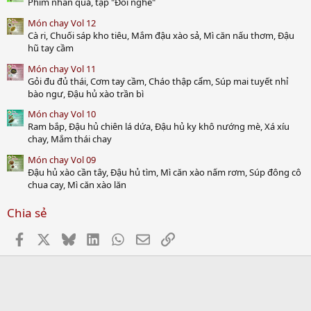
Phim nhân quả, tập "Đổi nghề"
Món chay Vol 12
Cà ri, Chuối sáp kho tiêu, Mắm đậu xào sả, Mì căn nấu thơm, Đậu
hũ tay cầm
Món chay Vol 11
Gỏi đu đủ thái, Cơm tay cầm, Cháo thập cẩm, Súp mai tuyết nhỉ
bào ngư, Đậu hủ xào trần bì
Món chay Vol 10
Ram bắp, Đậu hủ chiên lá dứa, Đậu hủ ky khô nướng mè, Xá xíu
chay, Mắm thái chay
Món chay Vol 09
Đậu hủ xào cần tây, Đậu hủ tìm, Mì căn xào nấm rơm, Súp đông cô
chua cay, Mì căn xào lăn
Chia sẻ
Facebook
X
Bluesky
LinkedIn
WhatsApp
Email
Link