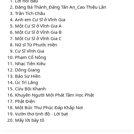
Lời nói đầu
Đặng Bá Thành_Đặng Tấn An_Cao Thiệu Lân
Trần Tích Châu
Anh em Cư Sĩ ở Vĩnh Gia
Một Cư Sĩ ở Vĩnh Gia A
Một Cư Sĩ ở Vĩnh Gia B
Một Cư Sĩ ở Vĩnh Gia C
Nữ sĩ Từ Phước Hiền
Cư Sĩ Vĩnh Gia
Phạm Cổ Nông
Nhạc Tiên Kiều
Dõng Giang
Bảo Sư Hiền
Úc Trí Lãng
Cừu Bội Khanh
Khuyên Người Mới Phát Tâm Học Phật
Phật Điện
Một Bức Thư Phúc Đáp Khắp Nơi
Vườn thơ tịnh độ - Lời bạt
Mấy lời bày tỏ