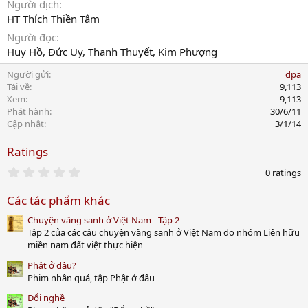
Người dịch
HT Thích Thiền Tâm
Người đọc
Huy Hồ, Đức Uy, Thanh Thuyết, Kim Phượng
Người gửi
dpa
Tải về
9,113
Xem
9,113
Phát hành
30/6/11
Cập nhật
3/1/14
Ratings
0
0 ratings
.
0
Các tác phẩm khác
0
s
Chuyện vãng sanh ở Việt Nam - Tập 2
t
a
Tập 2 của các câu chuyện vãng sanh ở Việt Nam do nhóm Liên hữu
r
miền nam đất việt thực hiện
(
s
Phật ở đâu?
)
Phim nhân quả, tập Phật ở đâu
Đổi nghề