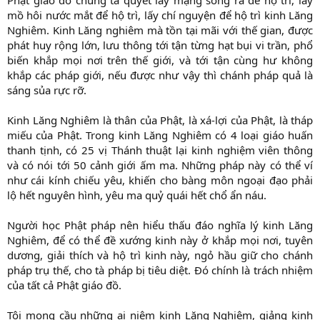
Phật giáo đồ chúng ta quyết lấy mạng sống ra để hộ trì, lấy
mồ hôi nước mắt để hộ trì, lấy chí nguyện để hộ trì kinh Lăng
Nghiêm. Kinh Lăng nghiêm mà tồn tại mãi với thế gian, được
phát huy rộng lớn, lưu thông tới tận từng hạt bụi vi trần, phổ
biến khắp mọi nơi trên thế giới, và tới tận cùng hư không
khắp các pháp giới, nếu được như vậy thì chánh pháp quả là
sáng sủa rực rỡ.
Kinh Lăng Nghiêm là thân của Phật, là xá-lợi của Phật, là tháp
miếu của Phật. Trong kinh Lăng Nghiêm có 4 loại giáo huấn
thanh tịnh, có 25 vị Thánh thuật lại kinh nghiệm viên thông
và có nói tới 50 cảnh giới ấm ma. Những pháp này có thể ví
như cái kính chiếu yêu, khiến cho bàng môn ngoại đạo phải
lộ hết nguyên hình, yêu ma quỷ quái hết chổ ẩn náu.
Người học Phật pháp nên hiểu thấu đáo nghĩa lý kinh Lăng
Nghiêm, để có thể đề xướng kinh này ở khắp mọi nơi, tuyên
dương, giải thích và hộ trì kinh này, ngỏ hầu giữ cho chánh
pháp trụ thế, cho tà pháp bị tiêu diệt. Ðó chính là trách nhiệm
của tất cả Phật giáo đồ.
Tôi mong cầu những ai niệm kinh Lăng Nghiêm, giảng kinh