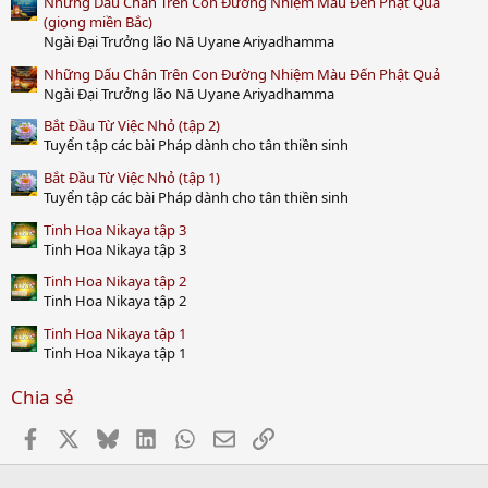
Những Dấu Chân Trên Con Đường Nhiệm Màu Đến Phật Quả
t
a
(giọng miền Bắc)
r
Ngài Đại Trưởng lão Nā Uyane Ariyadhamma
(
s
Những Dấu Chân Trên Con Đường Nhiệm Màu Đến Phật Quả
)
Ngài Đại Trưởng lão Nā Uyane Ariyadhamma
Bắt Đầu Từ Việc Nhỏ (tập 2)
Tuyển tập các bài Pháp dành cho tân thiền sinh
Bắt Đầu Từ Việc Nhỏ (tập 1)
Tuyển tập các bài Pháp dành cho tân thiền sinh
Tinh Hoa Nikaya tập 3
Tinh Hoa Nikaya tập 3
Tinh Hoa Nikaya tập 2
Tinh Hoa Nikaya tập 2
Tinh Hoa Nikaya tập 1
Tinh Hoa Nikaya tập 1
Chia sẻ
Facebook
X
Bluesky
LinkedIn
WhatsApp
Email
Link