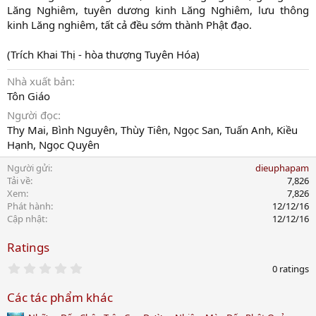
Lăng Nghiêm, tuyên dương kinh Lăng Nghiêm, lưu thông
kinh Lăng nghiêm, tất cả đều sớm thành Phật đạo.
(Trích Khai Thị - hòa thượng Tuyên Hóa)
Nhà xuất bản
Tôn Giáo
Người đọc
Thy Mai, Bình Nguyên, Thùy Tiên, Ngọc San, Tuấn Anh, Kiều
Hạnh, Ngọc Quyên
Người gửi
dieuphapam
Tải về
7,826
Xem
7,826
Phát hành
12/12/16
Cập nhật
12/12/16
Ratings
0
0 ratings
.
0
Các tác phẩm khác
0
s