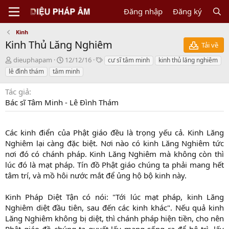
Đăng nhập
Đăng ký
Kinh
Kinh Thủ Lăng Nghiêm
Tải về
N
C
T
dieuphapam
12/12/16
cư sĩ tâm minh
kinh thủ lăng nghiêm
g
r
a
lê đình thám
tâm minh
ư
e
g
ờ
a
s
Tác giả
i
t
Bác sĩ Tâm Minh - Lê Đình Thám
g
i
ử
o
i
n
Các kinh điển của Phật giáo đều là trọng yếu cả. Kinh Lăng
d
a
Nghiêm lại càng đặc biệt. Nơi nào có kinh Lăng Nghiêm tức
t
nơi đó có chánh pháp. Kinh Lăng Nghiêm mà không còn thì
e
lúc đó là mạt pháp. Tín đồ Phật giáo chúng ta phải mang hết
tâm trí, và mồ hôi nước mắt để ủng hộ bộ kinh này.
Kinh Pháp Diệt Tận có nói: "Tới lúc mạt pháp, kinh Lăng
Nghiêm diệt đầu tiên, sau đến các kinh khác". Nếu quả kinh
Lăng Nghiêm không bị diệt, thì chánh pháp hiện tiền, cho nên