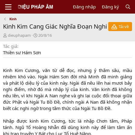
Đăng nhập
Đăng ký
Kinh
Kinh Kim Cang Giác Nghĩa Đoạn Nghi
Tải về
N
C
dieuphapam
20/8/16
g
r
Tác giả
ư
e
ờ
a
Thiền sư Hám Sơn
i
t
g
i
ử
o
Kinh Kim Cương, văn từ dễ đọc, nhưng ý thâm sâu, mầu
i
n
nhiệm khó vào. Ngài Hám Sơn đời nhà Minh đã minh giảng
d
và phát lộ diệu lý của kinh này. Ngài đã nêu lên hai mươi bảy
a
nghi điểm, nhờ đó mà nhập lý của kinh. Văn kinh đã không
t
e
nêu lên, vì khi Ngài A Nan nghe và ghi lại cuộc đối thoại giữa
đức Phật và Ngài Tu Bồ Đề, chính ngài A Nan đã không nhận
biết các nghi ngờ trong tâm thức của Ngài Tu Bồ Đề.
Nhập được kinh Kim Cương, tức là nhập Chơn tâm, Pháp
tánh. Ngũ Tổ Hoàng Nhẫn đã dùng kinh này để làm tâm ấn
khi trao truyền Y Bát cho Lục Tổ Huệ Năng.