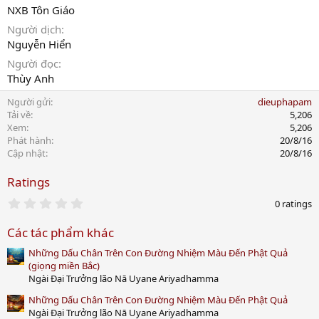
NXB Tôn Giáo
Người dịch
Nguyễn Hiển
Người đọc
Thùy Anh
Người gửi
dieuphapam
Tải về
5,206
Xem
5,206
Phát hành
20/8/16
Cập nhật
20/8/16
Ratings
0
0 ratings
.
0
Các tác phẩm khác
0
s
Những Dấu Chân Trên Con Đường Nhiệm Màu Đến Phật Quả
t
a
(giọng miền Bắc)
r
Ngài Đại Trưởng lão Nā Uyane Ariyadhamma
(
s
Những Dấu Chân Trên Con Đường Nhiệm Màu Đến Phật Quả
)
Ngài Đại Trưởng lão Nā Uyane Ariyadhamma