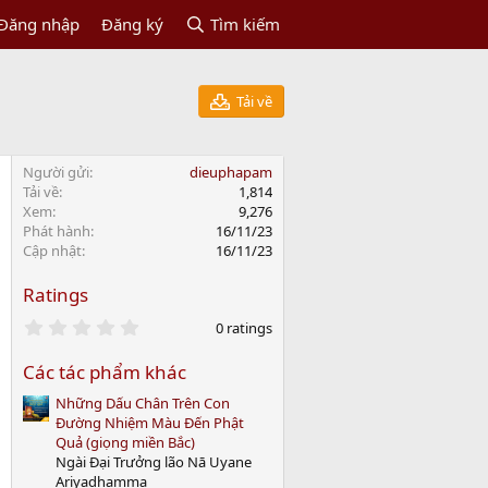
Đăng nhập
Đăng ký
Tìm kiếm
Tải về
Người gửi
dieuphapam
Tải về
1,814
Xem
9,276
Phát hành
16/11/23
Cập nhật
16/11/23
Ratings
0
0 ratings
.
0
Các tác phẩm khác
0
s
Những Dấu Chân Trên Con
t
a
Đường Nhiệm Màu Đến Phật
r
Quả (giọng miền Bắc)
(
Ngài Đại Trưởng lão Nā Uyane
s
Ariyadhamma