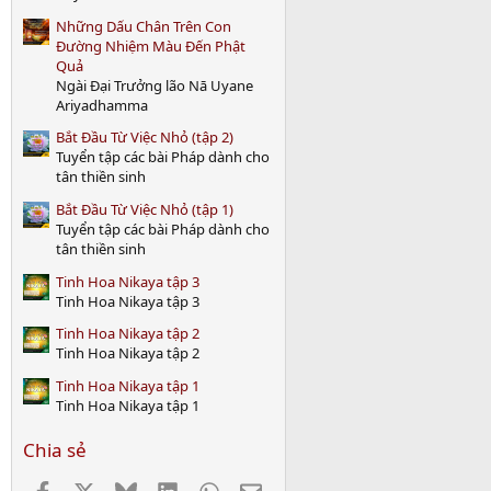
)
Những Dấu Chân Trên Con
Đường Nhiệm Màu Đến Phật
Quả
Ngài Đại Trưởng lão Nā Uyane
Ariyadhamma
Bắt Đầu Từ Việc Nhỏ (tập 2)
Tuyển tập các bài Pháp dành cho
tân thiền sinh
Bắt Đầu Từ Việc Nhỏ (tập 1)
Tuyển tập các bài Pháp dành cho
tân thiền sinh
Tinh Hoa Nikaya tập 3
Tinh Hoa Nikaya tập 3
Tinh Hoa Nikaya tập 2
Tinh Hoa Nikaya tập 2
Tinh Hoa Nikaya tập 1
Tinh Hoa Nikaya tập 1
Chia sẻ
Facebook
X
Bluesky
LinkedIn
WhatsApp
Email