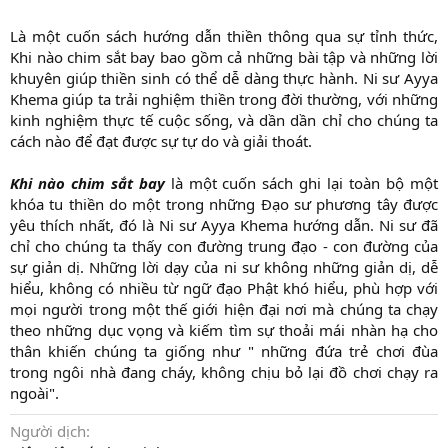
Là một cuốn sách hướng dẫn thiền thông qua sự tỉnh thức,
Khi nào chim sắt bay bao gồm cả những bài tập và những lời
khuyên giúp thiền sinh có thể dễ dàng thực hành. Ni sư Ayya
Khema giúp ta trải nghiệm thiền trong đời thường, với những
kinh nghiệm thực tế cuộc sống, và dần dần chỉ cho chúng ta
cách nào để đạt được sự tự do và giải thoát.
Khi nào chim sắt bay
là một cuốn sách ghi lại toàn bộ một
khóa tu thiền do một trong những Đạo sư phương tây được
yêu thích nhất, đó là Ni sư Ayya Khema hướng dẫn. Ni sư đã
chỉ cho chúng ta thấy con đường trung đạo - con đường của
sự giản dị. Những lời dạy của ni sư không những giản dị, dễ
hiểu, không có nhiều từ ngữ đạo Phật khó hiểu, phù hợp với
mọi người trong một thế giới hiện đại nơi mà chúng ta chạy
theo những dục vọng và kiếm tìm sự thoải mái nhàn hạ cho
thân khiến chúng ta giống như " những đứa trẻ chơi đùa
trong ngôi nhà đang cháy, không chịu bỏ lại đồ chơi chạy ra
ngoài".​
Người dịch