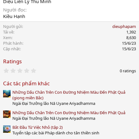
Diệu Liên Lý Thu Minh
Người đọc
Kiều Hạnh
Người gửi
dieuphapam
Tải về
1,392
Xem
8,630
Phát hành
15/6/23
Cập nhật
15/6/23
Ratings
0
0 ratings
.
0
Các tác phẩm khác
0
s
Những Dấu Chân Trên Con Đường Nhiệm Màu Đến Phật Quả
t
a
(giọng miền Bắc)
r
Ngài Đại Trưởng lão Nā Uyane Ariyadhamma
(
s
Những Dấu Chân Trên Con Đường Nhiệm Màu Đến Phật Quả
)
Ngài Đại Trưởng lão Nā Uyane Ariyadhamma
Bắt Đầu Từ Việc Nhỏ (tập 2)
Tuyển tập các bài Pháp dành cho tân thiền sinh