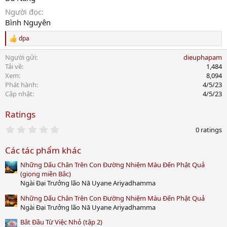
Người đọc
Bình Nguyên
dpa
R
e
Người gửi
dieuphapam
a
c
Tải về
1,484
t
Xem
8,094
i
Phát hành
4/5/23
o
Cập nhật
4/5/23
n
s
Ratings
:
0
0 ratings
.
0
Các tác phẩm khác
0
s
Những Dấu Chân Trên Con Đường Nhiệm Màu Đến Phật Quả
t
a
(giọng miền Bắc)
r
Ngài Đại Trưởng lão Nā Uyane Ariyadhamma
(
s
Những Dấu Chân Trên Con Đường Nhiệm Màu Đến Phật Quả
)
Ngài Đại Trưởng lão Nā Uyane Ariyadhamma
Bắt Đầu Từ Việc Nhỏ (tập 2)