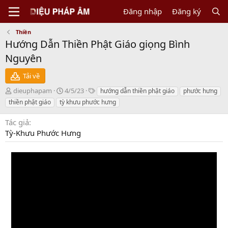
Đăng nhập
Đăng ký
Thiền
Hướng Dẫn Thiền Phật Giáo giọng Bình
Nguyên
Tải về
N
C
T
dieuphapam
4/5/23
hướng dẫn thiền phật giáo
phước hưng
g
r
a
thiền phật giáo
tỳ khưu phước hưng
ư
e
g
ờ
a
s
Tác giả
i
t
Tỳ-Khưu Phước Hưng
g
i
ử
o
i
n
d
a
t
e