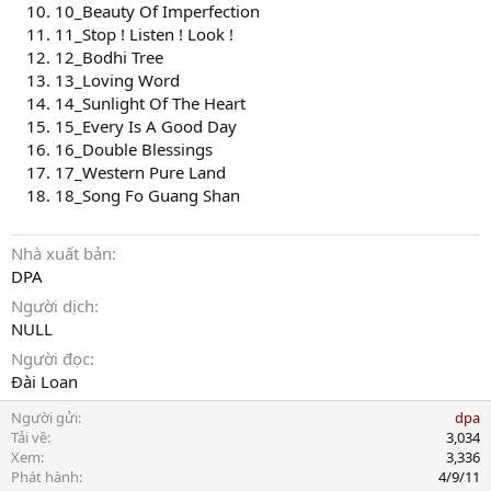
10_Beauty Of Imperfection
11_Stop ! Listen ! Look !
12_Bodhi Tree
13_Loving Word
14_Sunlight Of The Heart
15_Every Is A Good Day
16_Double Blessings
17_Western Pure Land
18_Song Fo Guang Shan
Nhà xuất bản
DPA
Người dịch
NULL
Người đọc
Đài Loan
Người gửi
dpa
Tải về
3,034
Xem
3,336
Phát hành
4/9/11