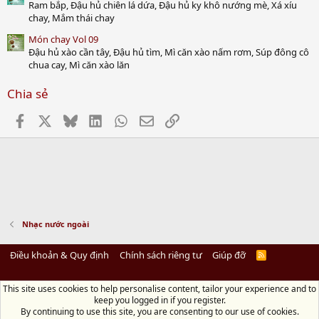
Ram bắp, Đậu hủ chiên lá dứa, Đậu hủ ky khô nướng mè, Xá xíu
chay, Mắm thái chay
Món chay Vol 09
Đậu hủ xào cần tây, Đậu hủ tìm, Mì căn xào nấm rơm, Súp đông cô
chua cay, Mì căn xào lăn
Chia sẻ
Facebook
X
Bluesky
LinkedIn
WhatsApp
Email
Link
Nhạc nước ngoài
Điều khoản & Quy định
Chính sách riêng tư
Giúp đỡ
R
S
S
This site uses cookies to help personalise content, tailor your experience and to
Diệu Pháp Âm
keep you logged in if you register.
Chùa Diệu Pháp - Số 72/14 Phú Mỹ, Phú Hòa Đông, Củ Chi, TP.HCM
(Xem Bản
By continuing to use this site, you are consenting to our use of cookies.
đồ)