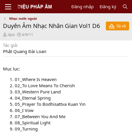
Đăng nhập
Đăng ký
Nhạc nước ngoài
Duyên Âm Nhạc Nhân Gian Vol1 D6
Tải về
N
C
dpa
4/9/11
g
r
Tác giả
ư
e
ờ
a
Phật Quang Đài Loan
i
t
g
i
ử
o
Mục lục:
i
n
d
01_Where Is Heaven
a
02_To Love Means To Cherish
t
03_Western Pure Land
e
04_Eternal Spring
05_Prayer To Bodhisattva Kuan Yin
06_I Vow
07_Between You And Me
08_Spiritual Light
09_Turning