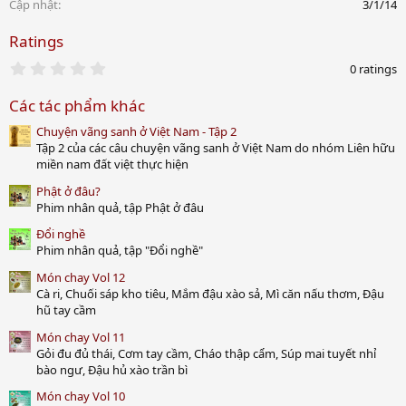
Cập nhật
3/1/14
Ratings
0
0 ratings
.
0
Các tác phẩm khác
0
s
Chuyện vãng sanh ở Việt Nam - Tập 2
t
a
Tập 2 của các câu chuyện vãng sanh ở Việt Nam do nhóm Liên hữu
r
miền nam đất việt thực hiện
(
s
Phật ở đâu?
)
Phim nhân quả, tập Phật ở đâu
Đổi nghề
Phim nhân quả, tập "Đổi nghề"
Món chay Vol 12
Cà ri, Chuối sáp kho tiêu, Mắm đậu xào sả, Mì căn nấu thơm, Đậu
hũ tay cầm
Món chay Vol 11
Gỏi đu đủ thái, Cơm tay cầm, Cháo thập cẩm, Súp mai tuyết nhỉ
bào ngư, Đậu hủ xào trần bì
Món chay Vol 10